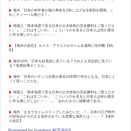
海外「日本の科学者が猫の寿命を2倍に上げる注射剤を開発。こ
れこそノーベル賞だろ！」
韓国人「熊本地震で見る日本の土木技術の完全勝利をご覧くださ
い」→「これはすごいわ」「こういうのを見ると日本人は何か適当
に作る感じがしない・・・」...
【海外の反応】 ルイス・アラエスがホーム生還時に珍判断【ML
B】
海外10代「日本を好意的に見ている？それとも否定的に見てい
る？投票結果がこちら」
海外「日本のパチンコ企業が過去10年間で半分となる。日本にと
って良いことだな」
韓国人「熊本地震で見る日本の土木技術の完全勝利をご覧くださ
い」→「これはすごいわ」「こういうのを見ると日本人は何か適当
に作る感じがしない・・・」「あれがまさに経験値である」
海外「まるでタイムスリップしたみたいだ…！」日本の江戸時代
の街並みがそのまま保存されている貴重な場所とは・・・？【海外
の反応】
Powered by livedoor 相互RSS