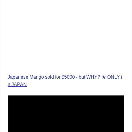
Japanese Mango sold for $5000 - but WHY? ★ ONLY i
n JAPAN