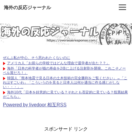
海外の反応ジャーナル
ぜんぶ私が中心、そう思われたくないのに
アメリカ人「お前らの学校ではどんな理由で退学者が出た？？」
海外「日本の科学者が猫の寿命を2倍に上げる注射剤を開発。これこそノー
ベル賞だろ！」
韓国人「熊本地震で見る日本の土木技術の完全勝利をご覧ください」→「こ
れはすごいわ」「こういうのを見ると日本人は何か適当に作る感じがしな
い・・・」...
海外10代「日本を好意的に見ている？それとも否定的に見ている？投票結果
がこちら」
Powered by livedoor 相互RSS
スポンサード リンク