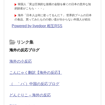
韓国人「実は圧倒的な規模の金額を稼ぐの日本の意外な知
的財産がこちら・・・」
海外「日本人は何に使ってるんだ？」 世界的ブームの日本
の食品、買ってみたものの使い道が分からない外国人が続出
Powered by livedoor 相互RSS
リンク集
海外の反応ブログ
海外の小反応
こんにゃく翻訳【海外の反応】
（ ｀ハ´）中国の反応ブログ
どんぐりこ – 海外の反応