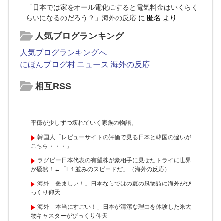
「日本では家をオール電化にすると電気料金はいくらく
らいになるのだろう？」海外の反応
に
匿名
より
人気ブログランキング
人気ブログランキングへ
にほんブログ村 ニュース 海外の反応
相互RSS
平穏が少しずつ壊れていく家族の物語。
韓国人「レビューサイトの評価で見る日本と韓国の違いが
こちら・・・」
ラグビー日本代表の有望株が豪相手に見せたトライに世界
が騒然！←「F１並みのスピードだ」（海外の反応）
海外「羨ましい！」日本ならではの夏の風物詩に海外がび
っくり仰天
海外「本当にすごい！」日本が清潔な理由を体験した米大
物キャスターがびっくり仰天