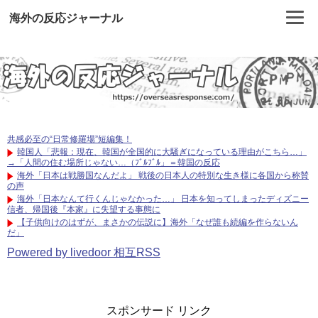
海外の反応ジャーナル
共感必至の“日常修羅場”短編集！
韓国人「悲報：現在、韓国が全国的に大騒ぎになっている理由がこちら…」
→「人間の住む場所じゃない…（ﾌﾞﾙﾌﾞﾙ」＝韓国の反応
海外「日本は戦勝国なんだよ」 戦後の日本人の特別な生き様に各国から称賛
の声
海外「日本なんて行くんじゃなかった…」 日本を知ってしまったディズニー
信者、帰国後『本家』に失望する事態に
【子供向けのはずが、まさかの伝説に】海外「なぜ誰も続編を作らないん
だ」
Powered by livedoor 相互RSS
スポンサード リンク