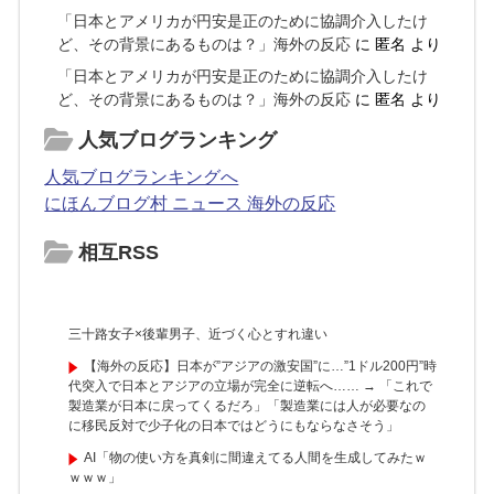
「日本とアメリカが円安是正のために協調介入したけ
ど、その背景にあるものは？」海外の反応
に
匿名
より
「日本とアメリカが円安是正のために協調介入したけ
ど、その背景にあるものは？」海外の反応
に
匿名
より
人気ブログランキング
人気ブログランキングへ
にほんブログ村 ニュース 海外の反応
相互RSS
三十路女子×後輩男子、近づく心とすれ違い
【海外の反応】日本が”アジアの激安国”に…”1ドル200円”時
代突入で日本とアジアの立場が完全に逆転へ…… → 「これで
製造業が日本に戻ってくるだろ」「製造業には人が必要なの
に移民反対で少子化の日本ではどうにもならなさそう」
AI「物の使い方を真剣に間違えてる人間を生成してみたｗ
ｗｗｗ」