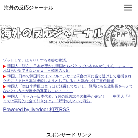
海外の反応ジャーナル
ゾッとして、ほろりとする奇妙な物語。
韓国人「現在、日本が密かに韓国からパクっているものがこちら…」→「こ
れは言い訳できないｗｗ」＝韓国の反応
韓国、日本で韓国籍のインフルエンサーが7台の車に当て逃げして逮捕され
たのに「また日本は嫌韓しようとしている」と決めつけて責任転嫁
韓国人「実は李舜臣は言うほど活躍してないし、戦局にも全然影響を与えて
ないというのが歴史的真実らしい・・・」
中国人「サッカー日本代表、9月の親善試合の相手が確定！」 中国人「今
までは実質的に全て引き分け」「野球のリベンジ戦」
Powered by livedoor 相互RSS
スポンサード リンク