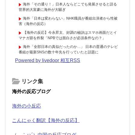
海外「その通り！」日本人ならどこでも発展させると語る
世界的大富豪に海外が大騒ぎ
海外「日本は変わらない」NHK職員が番組出演者から性被
害（海外の反応）
【海外の反応】今永昇太、好調の秘訣はスマホ画面だとイ
マナガ節を炸裂「NPBでは面白さが必須条件なの？」
海外「全部日本の真似だったのか…」 日本の普通のテレビ
番組が最新SNSの数十年先を行っていたと話題に
Powered by livedoor 相互RSS
リンク集
海外の反応ブログ
海外の小反応
こんにゃく翻訳【海外の反応】
（ ｀ハ´）中国の反応ブログ