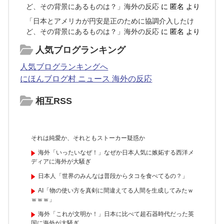
ど、その背景にあるものは？」海外の反応
に
匿名
より
「日本とアメリカが円安是正のために協調介入したけ
ど、その背景にあるものは？」海外の反応
に
匿名
より
人気ブログランキング
人気ブログランキングへ
にほんブログ村 ニュース 海外の反応
相互RSS
それは純愛か、それともストーカー疑惑か
海外「いったいなぜ！」なぜか日本人気に嫉妬する西洋メ
ディアに海外が大騒ぎ
日本人「世界のみんなは普段からタコを食べてるの？」
AI「物の使い方を真剣に間違えてる人間を生成してみたｗ
ｗｗｗ」
海外「これが文明か！」日本に比べて超石器時代だった英
国に海外が大騒ぎ