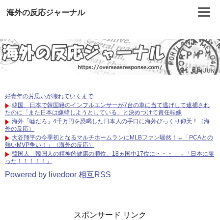
海外の反応ジャーナル
好青年の片思いが壊れていくまで
韓国、日本で韓国籍のインフルエンサーが7台の車に当て逃げして逮捕され
たのに「また日本は嫌韓しようとしている」と決めつけて責任転嫁
海外「嘘だろ」4千万円を恐喝した日本人の手口に海外びっくり仰天！（海
外の反応）
大谷翔平の今季初となるマルチホームランにMLBファン騒然！←「PCAとの
熱いMVP争い！」（海外の反応）
韓国人「韓国人の精神的健康の順位、18ヵ国中17位に・・・」→「日本に勝
った！！！！！」
Powered by livedoor 相互RSS
スポンサード リンク