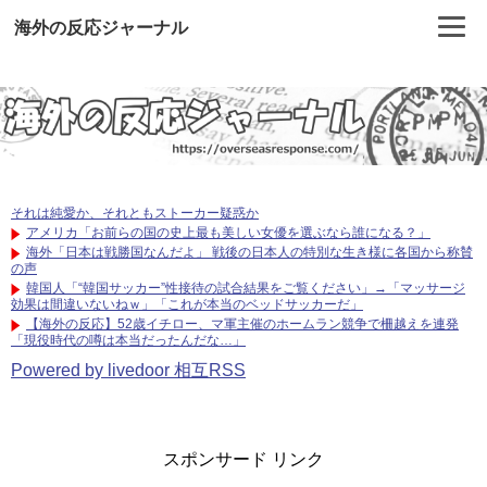
海外の反応ジャーナル
それは純愛か、それともストーカー疑惑か
アメリカ「お前らの国の史上最も美しい女優を選ぶなら誰になる？」
海外「日本は戦勝国なんだよ」 戦後の日本人の特別な生き様に各国から称賛
の声
韓国人「“韓国サッカー”性接待の試合結果をご覧ください」→「マッサージ
効果は間違いないねｗ」「これが本当のベッドサッカーだ」
【海外の反応】52歳イチロー、マ軍主催のホームラン競争で柵越えを連発
「現役時代の噂は本当だったんだな…」
Powered by livedoor 相互RSS
スポンサード リンク