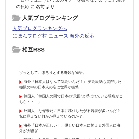
「日本ではこういう箸のマナーを破らないように」海外
の反応
に
名前
より
人気ブログランキング
人気ブログランキングへ
にほんブログ村 ニュース 海外の反応
相互RSS
ゾッとして、ほろりとする奇妙な物語。
海外「日本人はなんて気高いんだ！」 英高級紙も驚愕した
極限の中の日本人の姿に世界が衝撃
韓国人「韓国人の間で日本の”天国”と呼ばれている場所がこ
ちら・・・」
外国人「なぜ未だに日本に移住したがる若者が多いんだ？
私に見えない何かが見えているのか？」
海外「日本が正しい！」優しい日本人に甘える外国人に海
外が大騒ぎ