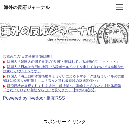
海外の反応ジャーナル
共感必至の“日常修羅場”短編集！
韓国人「韓国人の間で日本の”天国”と呼ばれている場所がこちら・・・」
韓国人「日本は今回の地震でも段ボールベッドを出してきたので後進国なの
は変わらないようです」
韓国人「海上自衛隊護衛艦ちょうかいによるトマホーク巡航ミサイルの実射
試験に韓国人が衝撃！」→「着々と進む最新鋭の防衛装備‥」
軽飛行機が屋根すれすれを抜けて飛行場へ、車輪を出さないまま胴体着陸
「これよりひどい着陸なら山ほど見てきた」【海外の反応】
Powered by livedoor 相互RSS
スポンサード リンク