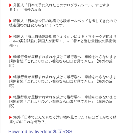
外国人「日本で手に入れたこのホログラムシール、すごすぎ
る！」 海外の反応
韓国人「日本は今回の地震でも段ボールベッドを出してきたので
後進国なのは変わらないようです」
韓国人「海上自衛隊護衛艦ちょうかいによるトマホーク巡航ミサ
イルの実射試験に韓国人が衝撃！」→「着々と進む最新鋭の防衛装
備‥」
軽飛行機が屋根すれすれを抜けて飛行場へ、車輪を出さないまま
胴体着陸「これよりひどい着陸なら山ほど見てきた」【海外の反
応】
軽飛行機が屋根すれすれを抜けて飛行場へ、車輪を出さないまま
胴体着陸「これよりひどい着陸なら山ほど見てきた」【海外の反
応】
軽飛行機が屋根すれすれを抜けて飛行場へ、車輪を出さないまま
胴体着陸「これよりひどい着陸なら山ほど見てきた」【海外の反
応】
海外「日本でとんでもなく汚い物を見つけた！街はゴミがなく綺
麗なのにこれは何故？」
Powered by livedoor 相互RSS