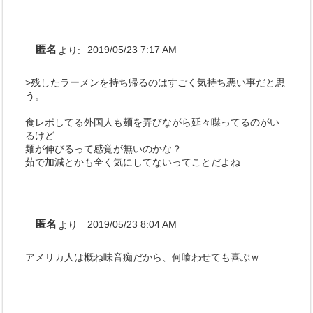
匿名
より:
2019/05/23 7:17 AM
>残したラーメンを持ち帰るのはすごく気持ち悪い事だと思
う。
食レポしてる外国人も麺を弄びながら延々喋ってるのがい
るけど
麺が伸びるって感覚が無いのかな？
茹で加減とかも全く気にしてないってことだよね
匿名
より:
2019/05/23 8:04 AM
アメリカ人は概ね味音痴だから、何喰わせても喜ぶｗ