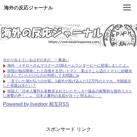
海外の反応ジャーナル
分かり合えているはずの夫が、一番遠い
海外「イチローさんマリナーズOBホームランダービーに登場しましたよ」
韓国が独自開発したと自慢する甘いトマト、実はそこら辺のトマトに砂糖水
を注入していただけなのが判明して大問題にw
「見ていた側が払うのが筋」1歳半が投げ込んだ12万円のスマホ、半額提示
した母親は冷たい？
韓国人「日本人審判も多数含まれていたサッカー協会の衝撃的な接待リスト
に衝撃の声！」→「日本人審判の名前が次々と明るみに‥」
Powered by livedoor 相互RSS
スポンサード リンク