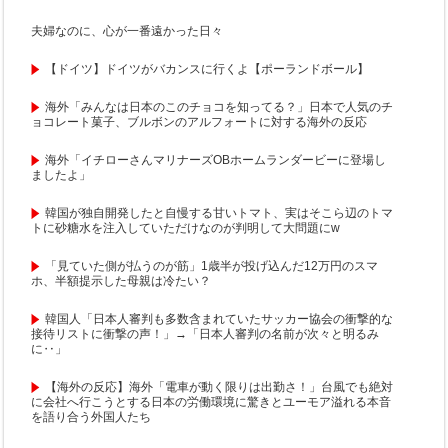
夫婦なのに、心が一番遠かった日々
【ドイツ】ドイツがバカンスに行くよ【ポーランドボール】
海外「みんなは日本のこのチョコを知ってる？」日本で人気のチ
ョコレート菓子、ブルボンのアルフォートに対する海外の反応
海外「イチローさんマリナーズOBホームランダービーに登場し
ましたよ」
韓国が独自開発したと自慢する甘いトマト、実はそこら辺のトマ
トに砂糖水を注入していただけなのが判明して大問題にw
「見ていた側が払うのが筋」1歳半が投げ込んだ12万円のスマ
ホ、半額提示した母親は冷たい？
韓国人「日本人審判も多数含まれていたサッカー協会の衝撃的な
接待リストに衝撃の声！」→「日本人審判の名前が次々と明るみ
に‥」
【海外の反応】海外「電車が動く限りは出勤さ！」台風でも絶対
に会社へ行こうとする日本の労働環境に驚きとユーモア溢れる本音
を語り合う外国人たち