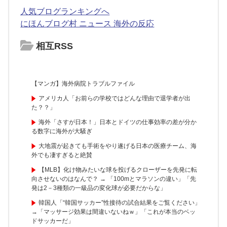
人気ブログランキングへ
にほんブログ村 ニュース 海外の反応
相互RSS
【マンガ】海外病院トラブルファイル
アメリカ人「お前らの学校ではどんな理由で退学者が出
た？？」
海外「さすが日本！」日本とドイツの仕事効率の差が分か
る数字に海外が大騒ぎ
大地震が起きても手術をやり遂げる日本の医療チーム、海
外でも凄すぎると絶賛
【MLB】化け物みたいな球を投げるクローザーを先発に転
向させないのはなんで？ → 「100mとマラソンの違い」「先
発は2－3種類の一級品の変化球が必要だからな」
韓国人「“韓国サッカー”性接待の試合結果をご覧ください」
→「マッサージ効果は間違いないねｗ」「これが本当のベッ
ドサッカーだ」