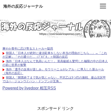
海外の反応ジャーナル
爽やか青年に忍び寄るストーカー疑惑
韓国人「日本人が絶対に違法駐車をしない本当の理由がこちら…」→「これ
が正解」「その通りだ…（ﾌﾞﾙﾌﾞﾙ」＝韓国の反応
海外「日本人はなんて気高いんだ！」 英高級紙も驚愕した極限の中の日本人
の姿に世界が衝撃
海外「選手の反発が楽しみ」モウリーニョがレアル・に導入した新ルール
（海外の反応）
韓国人「開票終了まで気が気じゃない…平沢乙は3つ巴の激戦、釜山北区甲
ではハ・ジョンウとハン・ドンフンが互角」
Powered by livedoor 相互RSS
スポンサード リンク