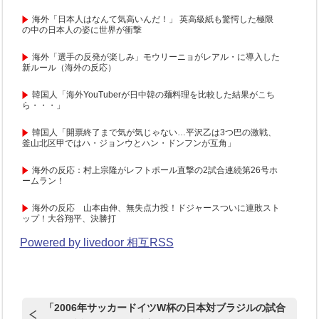
海外「日本人はなんて気高いんだ！」 英高級紙も驚愕した極限
の中の日本人の姿に世界が衝撃
海外「選手の反発が楽しみ」モウリーニョがレアル・に導入した
新ルール（海外の反応）
韓国人「海外YouTuberが日中韓の麺料理を比較した結果がこち
ら・・・」
韓国人「開票終了まで気が気じゃない…平沢乙は3つ巴の激戦、
釜山北区甲ではハ・ジョンウとハン・ドンフンが互角」
海外の反応：村上宗隆がレフトポール直撃の2試合連続第26号ホ
ームラン！
海外の反応 山本由伸、無失点力投！ドジャースついに連敗スト
ップ！大谷翔平、決勝打
Powered by livedoor 相互RSS
「2006年サッカードイツW杯の日本対ブラジルの試合