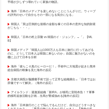
平穏が少しずつ壊れていく家族の物語。
海外「日本のメディアを楽しめないことにうんざりだ。ウィーブ
の評判のせいで自分もその一部になる気分になる」
韓国人「実は圧倒的な規模の金額を稼ぐの日本の意外な知的財産
がこちら・・・」
韓国人「日本の村上宗隆 vs 韓国のイ・ジョンフ」→「」【ML
B】
韓国メディア「韓国人は1000万人も日本に旅行に行ってあげる
のに、どうして日本人は韓国に来ないのか」自国に魅力がないのを
棚に上げて日本を分析
海外「彼らこそ真のヒーローだ！」手術中に大地震が起きた熊本
総合病院の映像を見た海外の反応
京都大病院が脳腫瘍手術で誤って正常な組織摘出←「日本ではお
辞儀ですべて解決」（海外の反応）
アイルランド：過激派組織「新IRA」が移民に宣戦布告！？軍事
的移民追放活動を計画…当局が警戒強める[海外の反応]
海外「日本旅行のことで悩んでるんだけど、自分はどうすべきな
んだろうか？」→「最高の旅になるから行くべき！」【海外の反