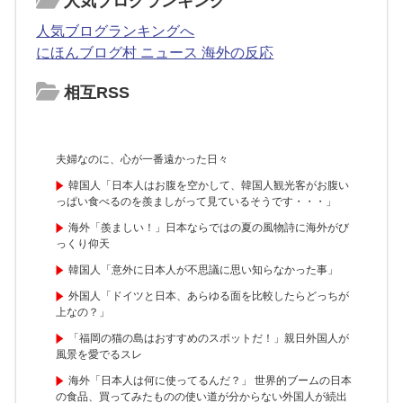
人気ブログランキング
人気ブログランキングへ
にほんブログ村 ニュース 海外の反応
相互RSS
夫婦なのに、心が一番遠かった日々
韓国人「日本人はお腹を空かして、韓国人観光客がお腹い
っぱい食べるのを羨ましがって見ているそうです・・・」
海外「羨ましい！」日本ならではの夏の風物詩に海外がび
っくり仰天
韓国人「意外に日本人が不思議に思い知らなかった事」
外国人「ドイツと日本、あらゆる面を比較したらどっちが
上なの？」
「福岡の猫の島はおすすめのスポットだ！」親日外国人が
風景を愛でるスレ
海外「日本人は何に使ってるんだ？」 世界的ブームの日本
の食品、買ってみたものの使い道が分からない外国人が続出