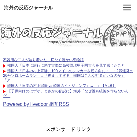
海外の反応ジャーナル
不器用な二人が辿り着いた、切なく温かい恋物語
韓国人「日本に旅行に来て実際に高校野球甲子園大会を見て感じたこと」
韓国人「日本の村上宗隆、100マイルのシンカーを逆方向に・・・2戦連発の
26号ソロホームラン」→「羨ましすぎる 韓国はこんな打者がいなのか」
「ア...
韓国人「日本の村上宗隆 vs 韓国のイ・ジョンフ」→「」【MLB】
【子供向けのはずが、まさかの伝説に】海外「なぜ誰も続編を作らないん
だ」
Powered by livedoor 相互RSS
スポンサード リンク