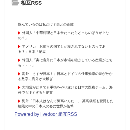
相互RSS
悩んでいるのは私だけ？夫との距離
外国人「中華料理と日本食だったらどっちのほうが上な
の？」
アメリカ「お前らの国でしか愛されてないものってあ
る？」日本「納豆」
韓国人「実は意外に日本が市場を独占している産業がこち
ら・・・」
海外「さすが日本！」日本とドイツの仕事効率の差が分か
る数字に海外が大騒ぎ
大地震が起きても手術をやり遂げる日本の医療チーム、海
外でも凄すぎると絶賛
海外「日本人はなんて気高いんだ！」 英高級紙も驚愕した
極限の中の日本人の姿に世界が衝撃
Powered by livedoor 相互RSS