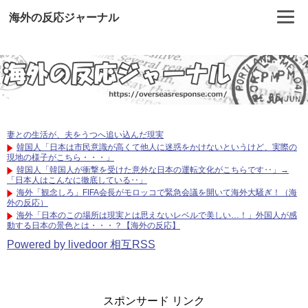
海外の反応ジャーナル
妻との生活が、夫をうつへ追い込んだ現実
韓国人「日本は市民意識が高くて他人に迷惑をかけないというけど、実際の
現地の様子がこちら・・・」
韓国人「韓国人が衝撃を受けた意外な日本の運転文化がこちらです‥」→
「日本人はこんなに徹底している‥」
海外「観念しろ」FIFA会長がモロッコで緊急会議を開いて海外大騒ぎ！（海
外の反応）
海外「日本のこの場所は現実とは思えないレベルで美しい…！」外国人が感
動する日本の景色とは・・・？【海外の反応】
Powered by livedoor 相互RSS
スポンサード リンク