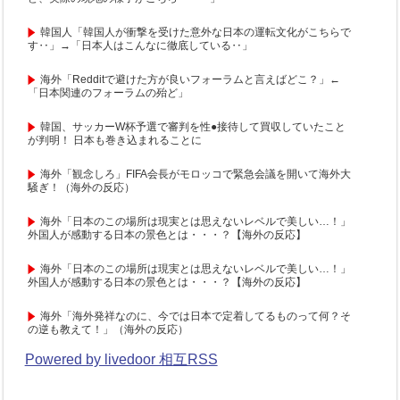
韓国人「韓国人が衝撃を受けた意外な日本の運転文化がこちらで
す‥」→「日本人はこんなに徹底している‥」
海外「Redditで避けた方が良いフォーラムと言えばどこ？」←
「日本関連のフォーラムの殆ど」
韓国、サッカーW杯予選で審判を性●接待して買収していたこと
が判明！ 日本も巻き込まれることに
海外「観念しろ」FIFA会長がモロッコで緊急会議を開いて海外大
騒ぎ！（海外の反応）
海外「日本のこの場所は現実とは思えないレベルで美しい…！」
外国人が感動する日本の景色とは・・・？【海外の反応】
海外「日本のこの場所は現実とは思えないレベルで美しい…！」
外国人が感動する日本の景色とは・・・？【海外の反応】
海外「海外発祥なのに、今では日本で定着してるものって何？そ
の逆も教えて！」（海外の反応）
Powered by livedoor 相互RSS