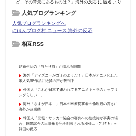
ど、その背景にあるものは？」海外の反応
に
匿名
より
人気ブログランキング
人気ブログランキングへ
にほんブログ村 ニュース 海外の反応
相互RSS
結婚生活の「当たり前」が壊れる瞬間
海外「ディズニーがゴミのようだ！」日本がアニメ化した
米人気SF作品に絶賛の声が殺到中
外国人「これが日本で嫌われてるアニメキャラのカップリ
ングらしい…」
海外「さすが日本！」日本の医療従事者の倫理観の高さに
海外が超感動
韓国人「悲報：サッカー協会の審判への性接待が事実の場
合、国際試合の出場権を完全剥奪される模様…（ﾌﾞﾙﾌﾞﾙ」＝
韓国の反応