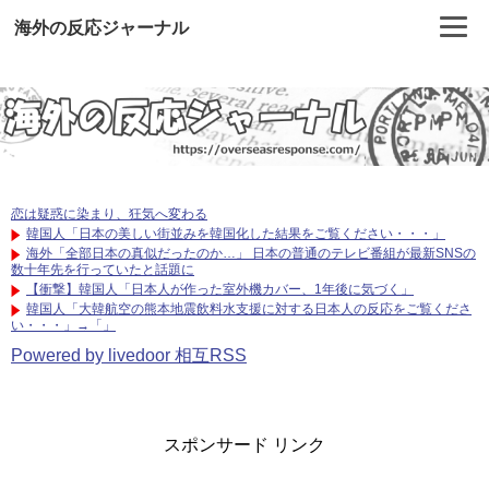
海外の反応ジャーナル
恋は疑惑に染まり、狂気へ変わる
韓国人「日本の美しい街並みを韓国化した結果をご覧ください・・・」
海外「全部日本の真似だったのか…」 日本の普通のテレビ番組が最新SNSの
数十年先を行っていたと話題に
【衝撃】韓国人「日本人が作った室外機カバー、1年後に気づく」
韓国人「大韓航空の熊本地震飲料水支援に対する日本人の反応をご覧くださ
い・・・」→「」
Powered by livedoor 相互RSS
スポンサード リンク