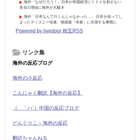
海外「なぜだろう！」日本が米国経済にトドメを刺さない
本当の理由に海外が大騒ぎ
海外「日本なんて行くんじゃなかった…」 日本を知ってし
まったディズニー信者、帰国後『本家』に失望する事態に
Powered by livedoor 相互RSS
リンク集
海外の反応ブログ
海外の小反応
こんにゃく翻訳【海外の反応】
（ ｀ハ´）中国の反応ブログ
どんぐりこ – 海外の反応
翻訳ちゃんねる