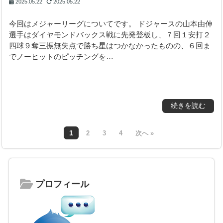
2025.05.22
2025.05.22
今回はメジャーリーグについてです。 ドジャースの山本由伸
選手はダイヤモンドバックス戦に先発登板し、７回１安打２
四球９奪三振無失点で勝ち星はつかなかったものの、６回ま
でノーヒットのピッチングを…
続きを読む
1
2
3
4
次へ »
プロフィール