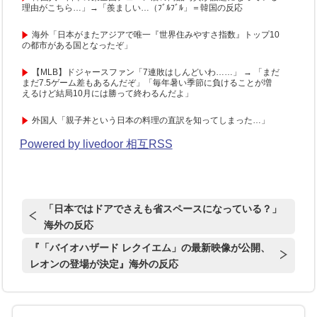
理由がこちら…」→「羨ましい…（ﾌﾞﾙﾌﾞﾙ」＝韓国の反応
海外「日本がまたアジアで唯一『世界住みやすさ指数』トップ10
の都市がある国となったぞ」
【MLB】ドジャースファン「7連敗はしんどいわ……」 → 「まだ
まだ7.5ゲーム差もあるんだぞ」「毎年暑い季節に負けることが増
えるけど結局10月には勝って終わるんだよ」
外国人「親子丼という日本の料理の直訳を知ってしまった…」
Powered by livedoor 相互RSS
「日本ではドアでさえも省スペースになっている？」
海外の反応
『「バイオハザード レクイエム」の最新映像が公開、
レオンの登場が決定』海外の反応