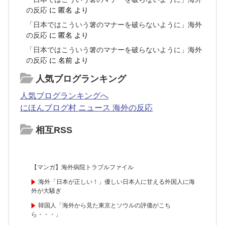
の反応
に
匿名
より
「日本ではこういう箸のマナーを破らないように」海外
の反応
に
匿名
より
「日本ではこういう箸のマナーを破らないように」海外
の反応
に
名前
より
人気ブログランキング
人気ブログランキングへ
にほんブログ村 ニュース 海外の反応
相互RSS
【マンガ】海外病院トラブルファイル
海外「日本が正しい！」優しい日本人に甘える外国人に海
外が大騒ぎ
韓国人「海外から見た東京とソウルの評価がこち
ら・・・」