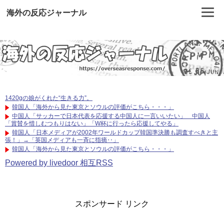
海外の反応ジャーナル
1420gの娘がくれた“生きる力”。
韓国人「海外から見た東京とソウルの評価がこちら・・・」
中国人「サッカーで日本代表を応援する中国人に一言いいたい」 中国人
「賞賛を惜しむつもりはない」「W杯に行ったら応援してやる」
韓国人「日本メディアが2002年ワールドカップ韓国準決勝も調査すべきと主
張！」→「英国メディアも一斉に指摘‥」
韓国人「海外から見た東京とソウルの評価がこちら・・・」
Powered by livedoor 相互RSS
スポンサード リンク