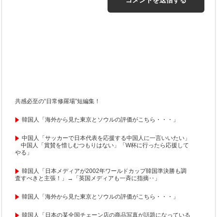
共感必至の“日常修羅場”短編集！
韓国人「海外から見た東京とソウルの評価がこちら・・・」
中国人「サッカーで日本代表を応援する中国人に一言いいたい」
中国人「賞賛を惜しむつもりはない」「W杯に行ったら応援して
やる」
韓国人「日本メディアが2002年ワールドカップ韓国準決勝も調
査すべきと主張！」→「英国メディアも一斉に指摘‥」
韓国人「海外から見た東京とソウルの評価がこちら・・・」
韓国人「日本の某全国チェーン店の商品写真が話題になっている