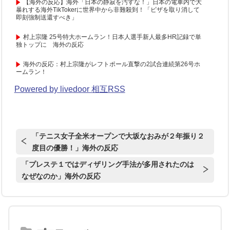
【海外の反応】海外「日本の静寂を汚すな！」日本の電車内で大
暴れする海外TikTokerに世界中から非難殺到！「ビザを取り消して
即刻強制送還すべき」
村上宗隆 25号特大ホームラン！日本人選手新人最多HR記録で単
独トップに 海外の反応
海外の反応：村上宗隆がレフトポール直撃の2試合連続第26号ホ
ームラン！
Powered by livedoor 相互RSS
「テニス女子全米オープンで大坂なおみが２年振り２
度目の優勝！」海外の反応
「プレステ１ではディザリング手法が多用されたのは
なぜなのか」海外の反応