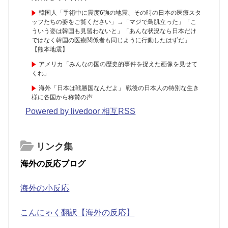
韓国人「手術中に震度6強の地震、その時の日本の医療スタ
ッフたちの姿をご覧ください」→「マジで鳥肌立った」「こ
ういう姿は韓国も見習わないと」「あんな状況なら日本だけ
ではなく韓国の医療関係者も同じように行動したはずだ」
【熊本地震】
アメリカ「みんなの国の歴史的事件を捉えた画像を見せて
くれ」
海外「日本は戦勝国なんだよ」 戦後の日本人の特別な生き
様に各国から称賛の声
Powered by livedoor 相互RSS
リンク集
海外の反応ブログ
海外の小反応
こんにゃく翻訳【海外の反応】