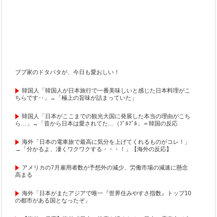
ブブ家のドタバタが、今日も愛おしい！
韓国人「韓国人が日本旅行で一番美味しいと感じた日本料理がこ
ちらです‥」→「極上の旨味が詰まっていた」
韓国人「日本がここまでの観光大国に発展した本当の理由がこち
ら…」→「昔から日本は愛されてた…（ﾌﾞﾙﾌﾞﾙ」＝韓国の反応
海外「日本の電車旅で最高に気分を上げてくれるものがコレ！」
→「分かるよ、凄くワクワクする・・・！」【海外の反応】
アメリカの7月雇用者数が予想外の減少、労働市場の減速に懸念
高まる
海外「日本がまたアジアで唯一『世界住みやすさ指数』トップ10
の都市がある国となったぞ」