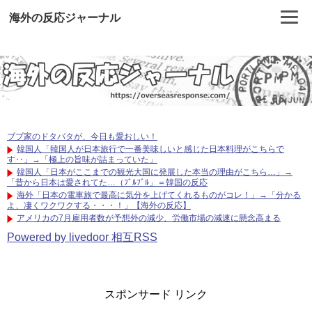
海外の反応ジャーナル
ブブ家のドタバタが、今日も愛おしい！
韓国人「韓国人が日本旅行で一番美味しいと感じた日本料理がこちらで
す‥」→「極上の旨味が詰まっていた」
韓国人「日本がここまでの観光大国に発展した本当の理由がこちら…」→
「昔から日本は愛されてた…（ﾌﾞﾙﾌﾞﾙ」＝韓国の反応
海外「日本の電車旅で最高に気分を上げてくれるものがコレ！」→「分かる
よ、凄くワクワクする・・・！」【海外の反応】
アメリカの7月雇用者数が予想外の減少、労働市場の減速に懸念高まる
Powered by livedoor 相互RSS
スポンサード リンク