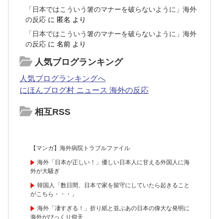
「日本ではこういう箸のマナーを破らないように」海外
の反応
に
匿名
より
「日本ではこういう箸のマナーを破らないように」海外
の反応
に
名前
より
人気ブログランキング
人気ブログランキングへ
にほんブログ村 ニュース 海外の反応
相互RSS
【マンガ】海外病院トラブルファイル
海外「日本が正しい！」優しい日本人に甘える外国人に海
外が大騒ぎ
韓国人「数日間、日本で家を留守にしていたら起きること
がこちら・・・」
海外「凄すぎる！」折り紙と並ぶあの日本の偉大な発明に
海外がびっくり仰天