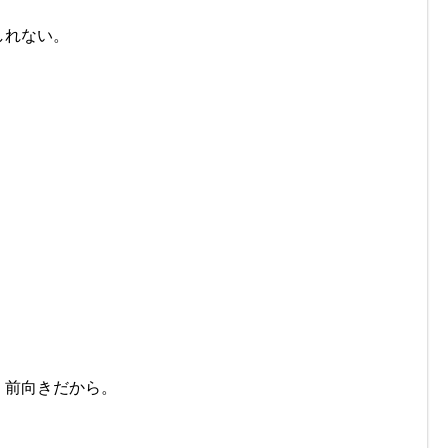
しれない。
。
く前向きだから。