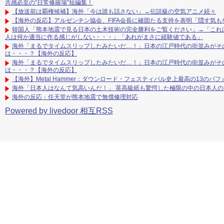
共感必至の“日常修羅場”短編集！
【放送前は覇権候補】海外「今は誰も話さない」→伝説級の空気アニメ続々
【海外の反応】アルゼンチン協会、FIFA会長に確固たる支持を表明「隠す気も
韓国人「熊本地震で見る日本の土木技術の完全勝利をご覧ください」→「これ
人は何か適当に作る感じがしない・・・」「あれがまさに経験値である」
海外「まるでタイムスリップしたみたいだ…！」日本の江戸時代の街並みがそ
は・・・？【海外の反応】
海外「まるでタイムスリップしたみたいだ…！」日本の江戸時代の街並みがそ
は・・・？【海外の反応】
【海外】Metal Hammer：ダウンロード・フェスティバル史上最高の13のパフォ
海外「日本人はなんて気高いんだ！」 英高級紙も驚愕した極限の中の日本人
海外の反応：任天堂が熊本地震で無償修理対応
Powered by livedoor 相互RSS