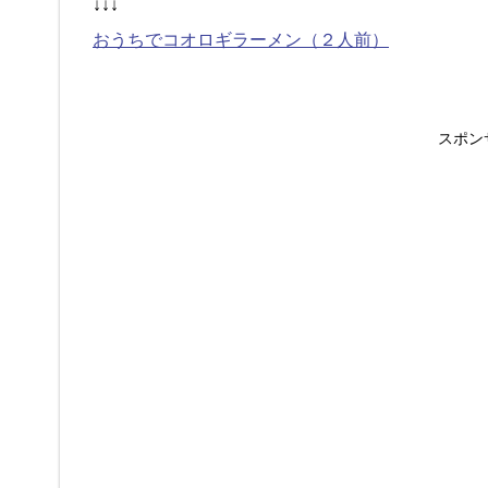
↓↓↓
おうちでコオロギラーメン（２人前）
スポン