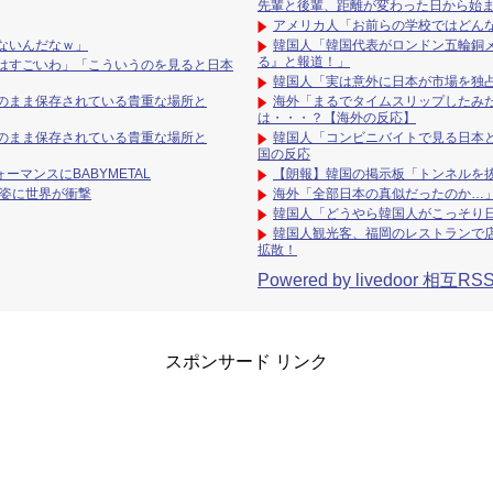
先輩と後輩、距離が変わった日から始
アメリカ人「お前らの学校ではどん
ないんだなｗ」
韓国人「韓国代表がロンドン五輪銅メ
る』と報道！」
はすごいわ」「こういうのを見ると日本
韓国人「実は意外に日本が市場を独
のまま保存されている貴重な場所と
海外「まるでタイムスリップしたみ
は・・・？【海外の反応】
のまま保存されている貴重な場所と
韓国人「コンビニバイトで見る日本と
国の反応
ーマンスにBABYMETAL
【朗報】韓国の掲示板「トンネルを
の姿に世界が衝撃
海外「全部日本の真似だったのか…」
韓国人「どうやら韓国人がこっそり
韓国人観光客、福岡のレストランで
拡散！
Powered by livedoor 相互RS
スポンサード リンク