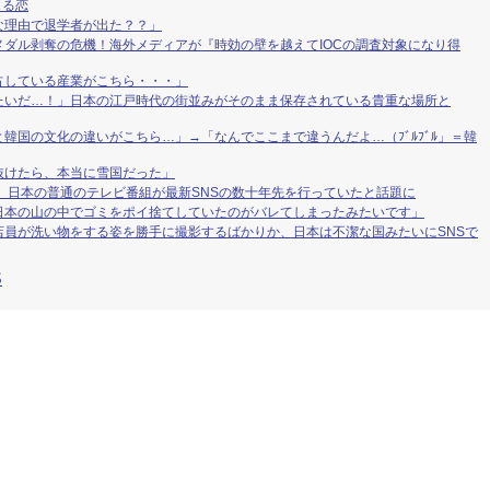
まる恋
な理由で退学者が出た？？」
ダル剥奪の危機！海外メディアが『時効の壁を越えてIOCの調査対象になり得
占している産業がこちら・・・」
たいだ…！」日本の江戸時代の街並みがそのまま保存されている貴重な場所と
韓国の文化の違いがこちら…」→「なんでここまで違うんだよ…（ﾌﾞﾙﾌﾞﾙ」＝韓
抜けたら、本当に雪国だった」
 日本の普通のテレビ番組が最新SNSの数十年先を行っていたと話題に
日本の山の中でゴミをポイ捨てしていたのがバレてしまったみたいです」
店員が洗い物をする姿を勝手に撮影するばかりか、日本は不潔な国みたいにSNSで
S