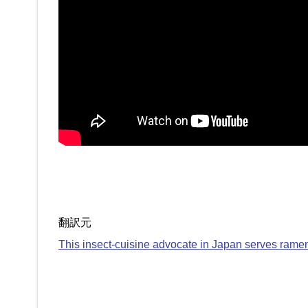
翻訳元
This insect-cuisine advocate in Japan serves ramen