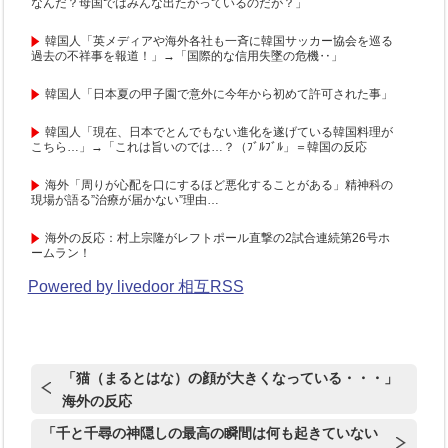
なんだ？母国ではみんな出たがっているのだが？」
韓国人「英メディアや海外各社も一斉に韓国サッカー協会を巡る
過去の不祥事を報道！」→「国際的な信用失墜の危機‥」
韓国人「日本夏の甲子園で意外に今年から初めて許可された事」
韓国人「現在、日本でとんでもない進化を遂げている韓国料理が
こちら…」→「これは旨いのでは…？（ﾌﾞﾙﾌﾞﾙ」＝韓国の反応
海外「周りが心配を口にするほど悪化することがある」精神科の
現場が語る”治療が届かない”理由…
海外の反応：村上宗隆がレフトポール直撃の2試合連続第26号ホ
ームラン！
Powered by livedoor 相互RSS
「猫（まるとはな）の顔が大きくなっている・・・」
海外の反応
「千と千尋の神隠しの最高の瞬間は何も起きていない