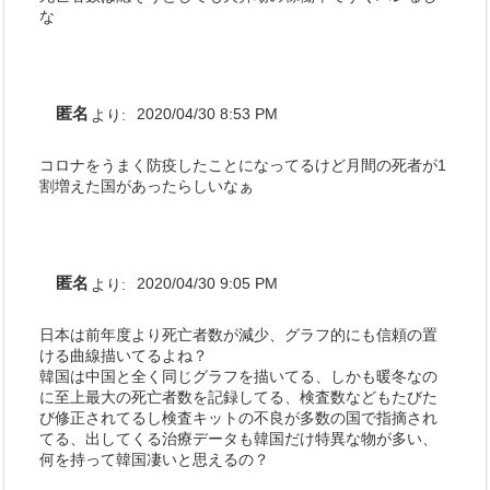
な
匿名
より:
2020/04/30 8:53 PM
コロナをうまく防疫したことになってるけど月間の死者が1
割増えた国があったらしいなぁ
匿名
より:
2020/04/30 9:05 PM
日本は前年度より死亡者数が減少、グラフ的にも信頼の置
ける曲線描いてるよね？
韓国は中国と全く同じグラフを描いてる、しかも暖冬なの
に至上最大の死亡者数を記録してる、検査数などもたびた
び修正されてるし検査キットの不良が多数の国で指摘され
てる、出してくる治療データも韓国だけ特異な物が多い、
何を持って韓国凄いと思えるの？