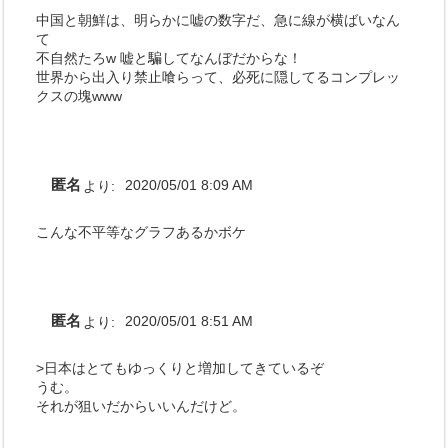
中国と朝鮮は、明らかに嘘の数字だ、急に線が横ばいなん
て
不自然たろw 嘘と騙してなんぼだからな！
世界から出入り禁止喰らって、必死に隠してるコンプレッ
クスの塊www
匿名
より:
2020/05/01 8:09 AM
こんな不平等なグラフあるかボケ
匿名
より:
2020/05/01 8:51 AM
>日本はとてもゆっくりと増加してきているぞ
うむ。
それが狙いだからいいんだけど。