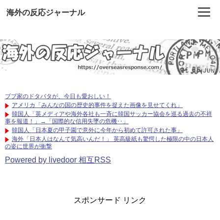
海外の反応ジャーナル
ブブ家のドタバタが、今日も愛おしい！
アメリカ「みんなの国の歴史的事件を捉えた画像を見せてくれ」
韓国人「英メディアや海外各社も一斉に韓国サッカー協会を巡る過去の不祥
事を報道！」→「国際的な信用失墜の危機‥」
韓国人「日本夏の甲子園で意外に今年から初めて許可された事」
海外「日本人はなんて気高いんだ！」 英高級紙も驚愕した極限の中の日本人
の姿に世界が衝撃
Powered by livedoor 相互RSS
スポンサード リンク