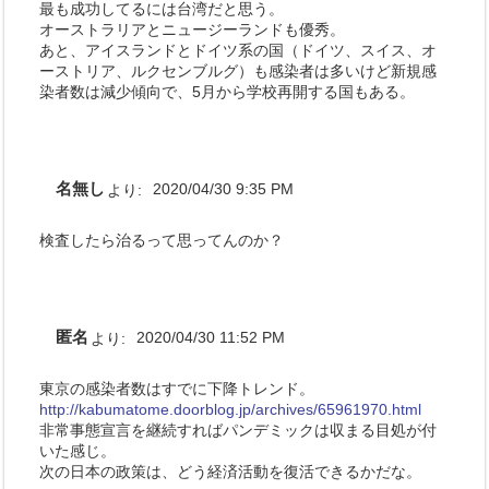
最も成功してるには台湾だと思う。
オーストラリアとニュージーランドも優秀。
あと、アイスランドとドイツ系の国（ドイツ、スイス、オ
ーストリア、ルクセンブルグ）も感染者は多いけど新規感
染者数は減少傾向で、5月から学校再開する国もある。
名無し
より:
2020/04/30 9:35 PM
検査したら治るって思ってんのか？
匿名
より:
2020/04/30 11:52 PM
東京の感染者数はすでに下降トレンド。
http://kabumatome.doorblog.jp/archives/65961970.html
非常事態宣言を継続すればパンデミックは収まる目処が付
いた感じ。
次の日本の政策は、どう経済活動を復活できるかだな。