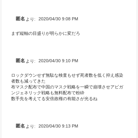
匿名
より:
2020/04/30 9:08 PM
まず縦軸の目盛りが明らかに変だろ
匿名
より:
2020/04/30 9:10 PM
ロックダウンせず無駄な検査もせず死者数を低く抑え感染
者数も減ってきた
布マスク配布で中国のマスク戦略を一瞬で崩壊させアビガ
ンジェネリック戦略も無料配布で粉砕
数手先を考えてる安倍政権の有能さが光るね
匿名
より:
2020/04/30 9:13 PM