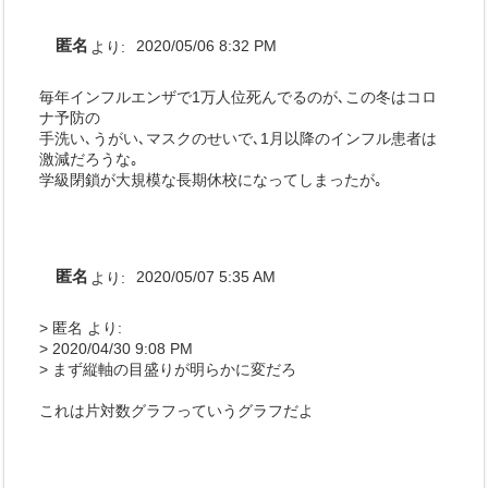
匿名
より:
2020/05/06 8:32 PM
毎年インフルエンザで1万人位死んでるのが､この冬はコロ
ナ予防の
手洗い､うがい､マスクのせいで､1月以降のインフル患者は
激減だろうな｡
学級閉鎖が大規模な長期休校になってしまったが｡
匿名
より:
2020/05/07 5:35 AM
> 匿名 より:
> 2020/04/30 9:08 PM
> まず縦軸の目盛りが明らかに変だろ
これは片対数グラフっていうグラフだよ