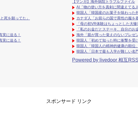
【マンガ】海外病院トラブルファイル
AI「物の使い方を真剣に間違えてる
韓国人「韓国産のお菓子を味わった
っと死を願ってた」
カナダ人「お前らの国で異性の服を
「母の初VR体験はちょっとした大惨
「私のお金だとステーキ、自分のお
真実に迫る！
海外「親が買った覚えのないプレゼ
真実に迫る！
韓国人「初めて知った時に衝撃を受
韓国人「韓国人の精神的健康の順位、
韓国人「日本で最も入学が難しい名
Powered by livedoor 相互RS
スポンサード リンク