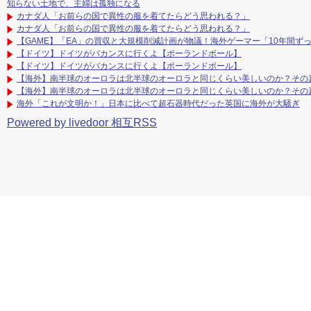
知らない土地で、主婦は孤独になる
カナダ人「お前らの国で異性の服を着てたらどう思われる？」
カナダ人「お前らの国で異性の服を着てたらどう思われる？」
【GAME】「EA」の買収と大規模削減計画が物議！海外ゲーマー「10年間ず
【ドイツ】ドイツがバカンスに行くよ【ポーランドボール】
【ドイツ】ドイツがバカンスに行くよ【ポーランドボール】
【海外】南半球のオーロラは北半球のオーロラと同じくらい美しいのか？その
【海外】南半球のオーロラは北半球のオーロラと同じくらい美しいのか？その
海外「これが文明か！」日本に比べて超石器時代だった英国に海外が大騒ぎ
Powered by livedoor 相互RSS