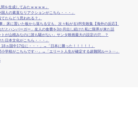
人間を生成してみたｗｗｗｗ」
外国人の素直なリアクションがこちら・・・」
着てたらどう思われる？」
事」床に置いた板から落ちる父も、次々転がるVR失敗集【海外の反応】
金だとハンバーガー」友人の食費を3か月出し続けた私に限界が来た話
ントが山積みなのに誰も騒がない」サンタ映画最大の設定の穴…？
けた日本文化がこちら・・・」
18ヵ国中17位に・・・」→「日本に勝った！！！！！」
門小学校がこちらです‥」→「エリート人生が確定する超難関ルート‥」
S