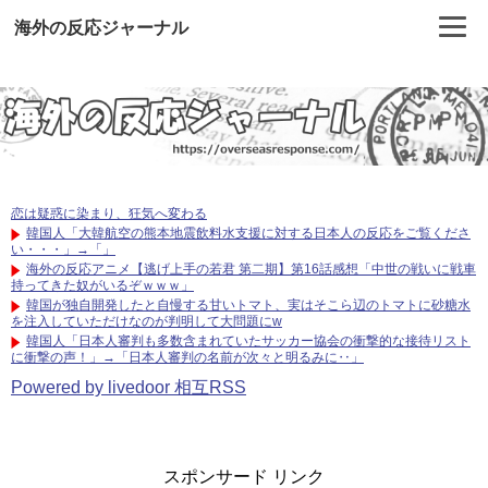
海外の反応ジャーナル
恋は疑惑に染まり、狂気へ変わる
韓国人「大韓航空の熊本地震飲料水支援に対する日本人の反応をご覧くださ
い・・・」→「」
海外の反応アニメ【逃げ上手の若君 第二期】第16話感想「中世の戦いに戦車
持ってきた奴がいるぞｗｗｗ」
韓国が独自開発したと自慢する甘いトマト、実はそこら辺のトマトに砂糖水
を注入していただけなのが判明して大問題にw
韓国人「日本人審判も多数含まれていたサッカー協会の衝撃的な接待リスト
に衝撃の声！」→「日本人審判の名前が次々と明るみに‥」
Powered by livedoor 相互RSS
スポンサード リンク