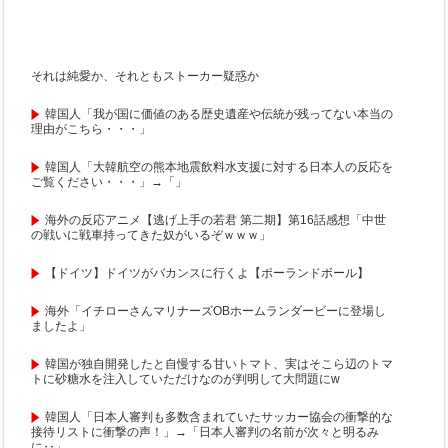
それは純愛か、それともストーカー疑惑か
韓国人「我が国に価値のある歴史遺産や伝統が残ってない本当の
理由がこちら・・・」
韓国人「大韓航空の熊本地震飲料水支援に対する日本人の反応を
ご覧ください・・・」→「」
海外の反応アニメ【逃げ上手の若君 第二期】第16話感想「中世
の戦いに戦車持ってきた奴がいるぞｗｗｗ」
【ドイツ】ドイツがバカンスに行くよ【ポーランドボール】
海外「イチローさんマリナーズOBホームランダービーに登場し
ましたよ」
韓国が独自開発したと自慢する甘いトマト、実はそこら辺のトマ
トに砂糖水を注入していただけなのが判明して大問題にw
韓国人「日本人審判も多数含まれていたサッカー協会の衝撃的な
接待リストに衝撃の声！」→「日本人審判の名前が次々と明るみ
に‥」