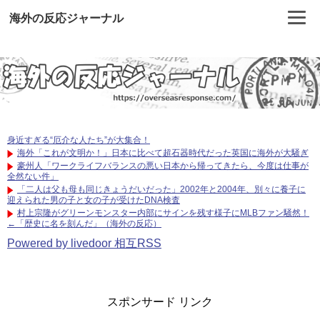
海外の反応ジャーナル
身近すぎる“厄介な人たち”が大集合！
海外「これが文明か！」日本に比べて超石器時代だった英国に海外が大騒ぎ
豪州人「ワークライフバランスの悪い日本から帰ってきたら、今度は仕事が
全然ない件」
「二人は父も母も同じきょうだいだった」2002年と2004年、別々に養子に
迎えられた男の子と女の子が受けたDNA検査
村上宗隆がグリーンモンスター内部にサインを残す様子にMLBファン騒然！
←「歴史に名を刻んだ」（海外の反応）
Powered by livedoor 相互RSS
スポンサード リンク