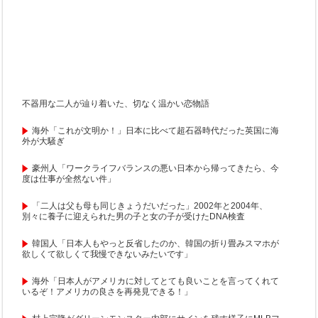
不器用な二人が辿り着いた、切なく温かい恋物語
海外「これが文明か！」日本に比べて超石器時代だった英国に海
外が大騒ぎ
豪州人「ワークライフバランスの悪い日本から帰ってきたら、今
度は仕事が全然ない件」
「二人は父も母も同じきょうだいだった」2002年と2004年、
別々に養子に迎えられた男の子と女の子が受けたDNA検査
韓国人「日本人もやっと反省したのか、韓国の折り畳みスマホが
欲しくて欲しくて我慢できないみたいです」
海外「日本人がアメリカに対してとても良いことを言ってくれて
いるぞ！アメリカの良さを再発見できる！」