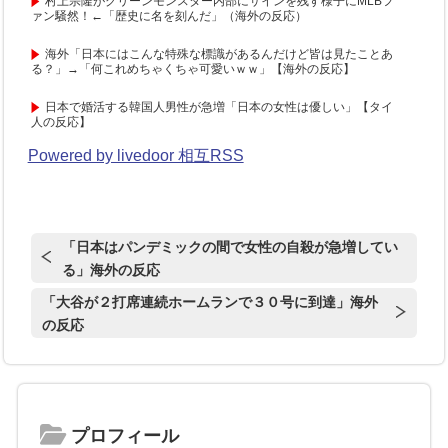
村上宗隆がグリーンモンスター内部にサインを残す様子にMLBフ
ァン騒然！←「歴史に名を刻んだ」（海外の反応）
海外「日本にはこんな特殊な標識があるんだけど皆は見たことあ
る？」→「何これめちゃくちゃ可愛いｗｗ」【海外の反応】
日本で婚活する韓国人男性が急増「日本の女性は優しい」【タイ
人の反応】
Powered by livedoor 相互RSS
「日本はパンデミックの間で女性の自殺が急増してい
る」海外の反応
「大谷が２打席連続ホームランで３０号に到達」海外
の反応
プロフィール