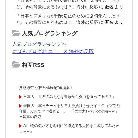
「日本とアメリカが円安是正のために協調介入したけ
ど、その背景にあるものは？」海外の反応
に
匿名
より
「日本とアメリカが円安是正のために協調介入したけ
ど、その背景にあるものは？」海外の反応
に
匿名
より
人気ブログランキング
人気ブログランキングへ
にほんブログ村 ニュース 海外の反応
相互RSS
共感必至の“日常修羅場”短編集！
日本人「世界のみんなは普段からタコを食べてるの？」
韓国人「本日チームをサヨナラ負けさせたイ・ジョンフの
守備、ガチでヤバ過ぎる…」→「のび太レベルの守備ｗｗ」
＝韓国の反応
AI「物の使い方を真剣に間違えてる人間を生成してみたｗ
ｗｗｗ」