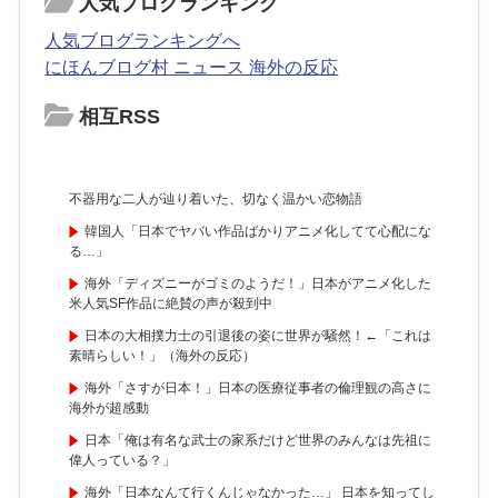
人気ブログランキング
人気ブログランキングへ
にほんブログ村 ニュース 海外の反応
相互RSS
不器用な二人が辿り着いた、切なく温かい恋物語
韓国人「日本でヤバい作品ばかりアニメ化してて心配にな
る…」
海外「ディズニーがゴミのようだ！」日本がアニメ化した
米人気SF作品に絶賛の声が殺到中
日本の大相撲力士の引退後の姿に世界が騒然！←「これは
素晴らしい！」（海外の反応）
海外「さすが日本！」日本の医療従事者の倫理観の高さに
海外が超感動
日本「俺は有名な武士の家系だけど世界のみんなは先祖に
偉人っている？」
海外「日本なんて行くんじゃなかった…」 日本を知ってし