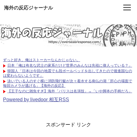
海外の反応ジャーナル
ずっと好き。俺はストーカーなんかじゃない。
日本「俺は有名な武士の家系だけど世界のみんなは先祖に偉人っている？」
韓国人「日本は今回の地震でも段ボールベッドを出してきたので後進国なの
は変わらないようです」
泳いでいる人のすぐ横に消防飛行艇が次々着水する南仏の湖「肝心の場面で
毎回カメラが逃げる」【海外の反応】
【王子なのに雑魚すぎ】海外「パリスは名演技」→「いや脚本の手柄だろ」
Powered by livedoor 相互RSS
スポンサード リンク