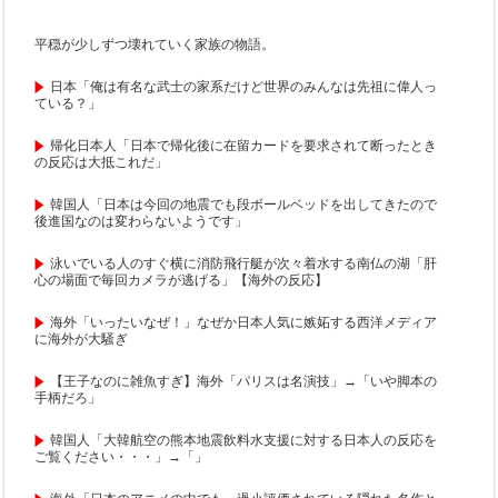
平穏が少しずつ壊れていく家族の物語。
日本「俺は有名な武士の家系だけど世界のみんなは先祖に偉人っ
ている？」
帰化日本人「日本で帰化後に在留カードを要求されて断ったとき
の反応は大抵これだ」
韓国人「日本は今回の地震でも段ボールベッドを出してきたので
後進国なのは変わらないようです」
泳いでいる人のすぐ横に消防飛行艇が次々着水する南仏の湖「肝
心の場面で毎回カメラが逃げる」【海外の反応】
海外「いったいなぜ！」なぜか日本人気に嫉妬する西洋メディア
に海外が大騒ぎ
【王子なのに雑魚すぎ】海外「パリスは名演技」→「いや脚本の
手柄だろ」
韓国人「大韓航空の熊本地震飲料水支援に対する日本人の反応を
ご覧ください・・・」→「」