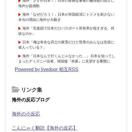
海外「さすが日本！」日本の医療従事者の倫理観の高さに
海外が超感動
海外「なぜだろう！」日本が米国経済にトドメを刺さない
本当の理由に海外が大騒ぎ
海外「先進国で日本だけパスポート所有率が低すぎる、何
故なのか」
日本「俺は有名な武士の家系だけど世界のみんなは先祖に
偉人っている？」
海外「日本なんて行くんじゃなかった…」 日本を知ってし
まったディズニー信者、帰国後『本家』に失望する事態に
Powered by livedoor 相互RSS
リンク集
海外の反応ブログ
海外の小反応
こんにゃく翻訳【海外の反応】