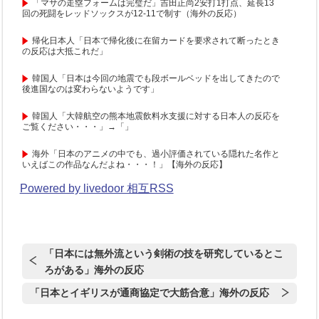
「マサの走塁フォームは完璧だ」吉田正尚2安打1打点、延長13
回の死闘をレッドソックスが12-11で制す（海外の反応）
帰化日本人「日本で帰化後に在留カードを要求されて断ったとき
の反応は大抵これだ」
韓国人「日本は今回の地震でも段ボールベッドを出してきたので
後進国なのは変わらないようです」
韓国人「大韓航空の熊本地震飲料水支援に対する日本人の反応を
ご覧ください・・・」→「」
海外「日本のアニメの中でも、過小評価されている隠れた名作と
いえばこの作品なんだよね・・・！」【海外の反応】
Powered by livedoor 相互RSS
「日本には無外流という剣術の技を研究しているとこ
ろがある」海外の反応
「日本とイギリスが通商協定で大筋合意」海外の反応