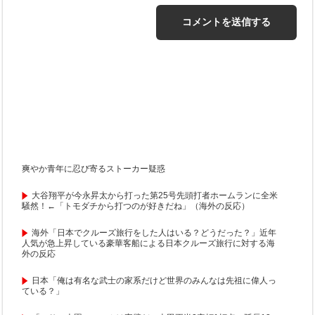
爽やか青年に忍び寄るストーカー疑惑
大谷翔平が今永昇太から打った第25号先頭打者ホームランに全米
騒然！←「トモダチから打つのが好きだね」（海外の反応）
海外「日本でクルーズ旅行をした人はいる？どうだった？」近年
人気が急上昇している豪華客船による日本クルーズ旅行に対する海
外の反応
日本「俺は有名な武士の家系だけど世界のみんなは先祖に偉人っ
ている？」