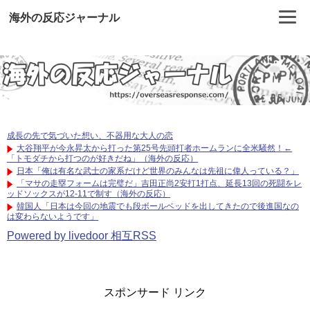
海外の反応ジャーナル
成長の先で気づいた想い、不器用な大人の恋
大谷翔平が今永昇太から打った第25号先頭打者ホームランに全米騒然！←
「トモダチから打つのが好きだね」（海外の反応）
日本「俺は有名な武士の家系だけど世界のみんなは先祖に偉人っている？」
「マサの走塁フォームは完璧だ」吉田正尚2安打1打点、延長13回の死闘をレ
ッドソックスが12-11で制す（海外の反応）
韓国人「日本は今回の地震でも段ボールベッドを出してきたので後進国なの
は変わらないようです」
Powered by livedoor 相互RSS
スポンサード リンク