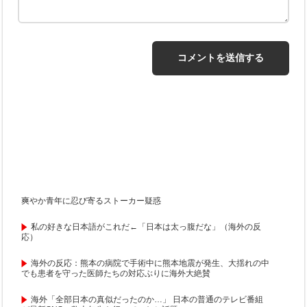
爽やか青年に忍び寄るストーカー疑惑
私の好きな日本語がこれだ←「日本は太っ腹だな」（海外の反
応）
海外の反応：熊本の病院で手術中に熊本地震が発生、大揺れの中
でも患者を守った医師たちの対応ぶりに海外大絶賛
海外「全部日本の真似だったのか…」 日本の普通のテレビ番組