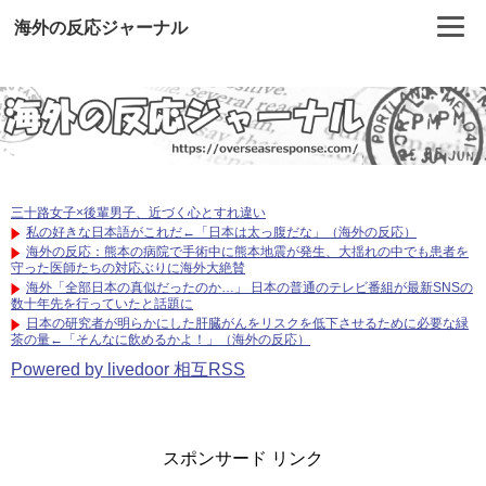
海外の反応ジャーナル
三十路女子×後輩男子、近づく心とすれ違い
私の好きな日本語がこれだ←「日本は太っ腹だな」（海外の反応）
海外の反応：熊本の病院で手術中に熊本地震が発生、大揺れの中でも患者を
守った医師たちの対応ぶりに海外大絶賛
海外「全部日本の真似だったのか…」 日本の普通のテレビ番組が最新SNSの
数十年先を行っていたと話題に
日本の研究者が明らかにした肝臓がんをリスクを低下させるために必要な緑
茶の量←「そんなに飲めるかよ！」（海外の反応）
Powered by livedoor 相互RSS
スポンサード リンク