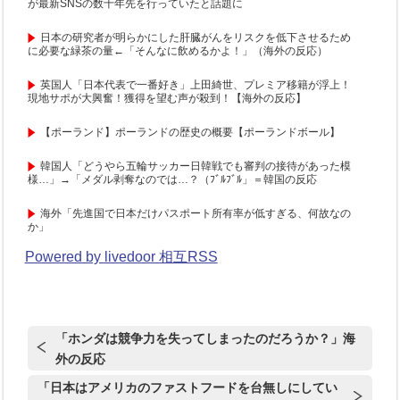
が最新SNSの数十年先を行っていたと話題に
日本の研究者が明らかにした肝臓がんをリスクを低下させるため
に必要な緑茶の量←「そんなに飲めるかよ！」（海外の反応）
英国人「日本代表で一番好き」上田綺世、プレミア移籍が浮上！
現地サポが大興奮！獲得を望む声が殺到！【海外の反応】
【ポーランド】ポーランドの歴史の概要【ポーランドボール】
韓国人「どうやら五輪サッカー日韓戦でも審判の接待があった模
様…」→「メダル剥奪なのでは…？（ﾌﾞﾙﾌﾞﾙ」＝韓国の反応
海外「先進国で日本だけパスポート所有率が低すぎる、何故なの
か」
Powered by livedoor 相互RSS
「ホンダは競争力を失ってしまったのだろうか？」海
外の反応
「日本はアメリカのファストフードを台無しにしてい