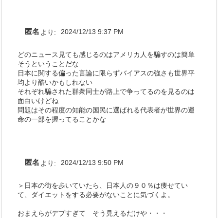
匿名
より:
2024/12/13 9:37 PM
どのニュース見ても感じるのはアメリカ人を騙すのは簡単
そうということだな
日本に関する偏った言論に限らずバイアスの強さも世界平
均より酷いかもしれない
それぞれ騙された群衆同士が路上で争ってるのを見るのは
面白いけどね
問題はその程度の知能の国民に選ばれる代表者が世界の運
命の一部を握ってることかな
匿名
より:
2024/12/13 9:50 PM
＞日本の街を歩いていたら、日本人の９０％は痩せてい
て、ダイエットをする必要がないことに気づくよ。
おまえらがデブすぎて そう見えるだけや・・・