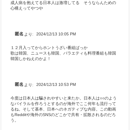
成人病を抱えてる日本人は激増してる そうならんための
心構えってやつや
匿名
より:
2024/12/13 10:05 PM
１２月入ってからホントうざい番組ばっか
歌は韓国、ニュースも韓国、バラエティも料理番組も韓国
韓国しかねえのかよ！
匿名
より:
2024/12/13 10:53 PM
今度は日本人は騙されやすいと来たか。日本人は○○のよう
なバイラルを作ろうとするのが海外でここ何年も流行って
るね。そして基本、日本へのネガティブな内容。この動画
もRedditや海外のSNSのどこかで共有・拡散されるのだろ
う。