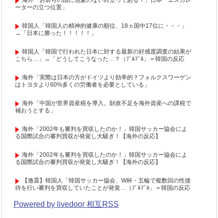
海外「お前らの国に他愛のない対立ってある？」日本「エスカレ
ーターの立つ位置」
韓国人「韓国人の精神的健康の順位、18ヵ国中17位に・・・」
→「日本に勝った！！！！！」
韓国人「韓国で行われた日本に対する最新の好感度調査の結果が
こちら…」→「どうしてこうなった…？（ﾌﾞﾙﾌﾞﾙ」＝韓国の反応
海外「実際は日本の方がドイツより効率的？フォルクスワーゲン
はトヨタより60%多くの労働者を必要としている」
海外「中国が世界資産税を導入。財政不足を海外資産への課税で
補おうとする」
海外「2002年も審判を買収したのか！」韓国サッカー協会によ
る国際試合の審判買収が発覚し大騒ぎ！【海外の反応】
海外「2002年も審判を買収したのか！」韓国サッカー協会によ
る国際試合の審判買収が発覚し大騒ぎ！【海外の反応】
【激震】韓国人「韓国サッカー協会、W杯・五輪で複数回の性接
待を行い審判を買収していたことが発覚…（ﾌﾞﾙﾌﾞﾙ」＝韓国の反応
Powered by livedoor 相互RSS