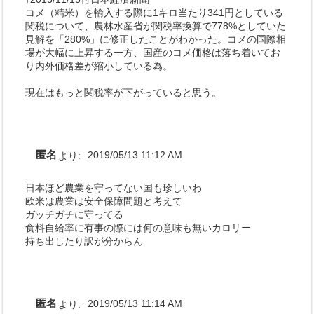
コメ（精米）を輸入する際に1キロ当たり341円としている
関税について、農林水産省が関税率換算で778%としていた
見解を「280%」に修正したことがわかった。コメの国際相
場が大幅に上昇する一方、国産のコメ価格は落ち着いてお
り内外価格差が縮小している為。
現在はもっと関税率が下がっていると思う。
匿名
より:
2019/05/13 11:12 AM
日本ほど農業を守ってない国も珍しいわ
欧米は農業は安全保障問題と考えて
ガッチガチに守ってる
食料自給率に有事の際には何の意味も無いカロリー
持ち出したり訳が分からん
匿名
より:
2019/05/13 11:14 AM