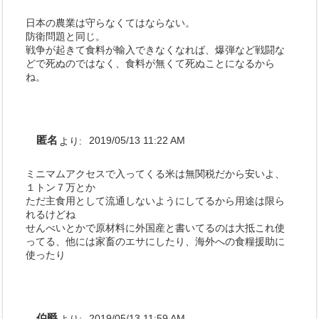
日本の農業は守らなくてはならない。
防衛問題と同じ。
戦争が起きて食料が輸入できなくなれば、爆弾など戦闘な
どで死ぬのではなく、食料が無くて死ぬことになるから
ね。
匿名
より:
2019/05/13 11:22 AM
ミニマムアクセスで入ってくる米は無関税だから安いよ、
１トン７万とか
ただ主食用として流通しないようにしてるから用途は限ら
れるけどね
せんべいとかで原材料に外国産と書いてるのは大抵これ使
ってる、他には家畜のエサにしたり、海外への食糧援助に
使ったり
伯爵
2019/05/13 11:59 AM