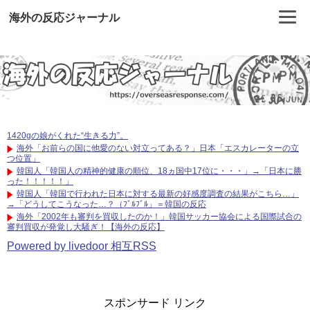
海外の反応ジャーナル
1420gの娘がくれた“生きる力”。
海外「お前らの国に他愛のない対立ってある？」日本「エスカレーターの立
つ位置」
韓国人「韓国人の精神的健康の順位、18ヵ国中17位に・・・」→「日本に勝
った！！！！！」
韓国人「韓国で行われた日本に対する最新の好感度調査の結果がこちら…」
→「どうしてこうなった…？（ﾌﾞﾙﾌﾞﾙ」＝韓国の反応
海外「2002年も審判を買収したのか！」韓国サッカー協会による国際試合の
審判買収が発覚し大騒ぎ！【海外の反応】
Powered by livedoor 相互RSS
スポンサード リンク