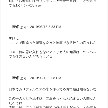
別に「お寿司にはカリフォルニア米が一番ね！」とか言っ
てるわけじゃないわw
匿名
より:
2019/05/13 3:33 PM
すげえ
ここまで間違った認識を次々と披露できる彼らの図々しさ
コメに何の思い入れもないアメリカ人の知識はこのレベル
でも仕方ないんだろうけどな
匿名
より:
2019/05/13 6:58 PM
日本でカリフォルニアの米を使ってる寿司屋は知らないな
～
この手のガセを流す奴、文章をちゃんと読まない人間なん
だろうね
弥助に対しても「日本で最初の侍は黒人だった」とか読み