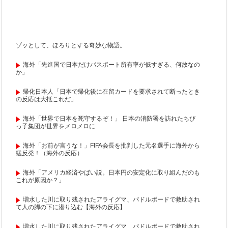
ゾッとして、ほろりとする奇妙な物語。
海外「先進国で日本だけパスポート所有率が低すぎる、何故なの
か」
帰化日本人「日本で帰化後に在留カードを要求されて断ったとき
の反応は大抵これだ」
海外「世界で日本を死守するぞ！」 日本の消防署を訪れたちび
っ子集団が世界をメロメロに
海外「お前が言うな！」FIFA会長を批判した元名選手に海外から
猛反発！（海外の反応）
海外「アメリカ経済やばい説。日本円の安定化に取り組んだのも
これが原因か？」
増水した川に取り残されたアライグマ、パドルボードで救助され
て人の脚の下に潜り込む【海外の反応】
増水した川に取り残されたアライグマ、パドルボードで救助され