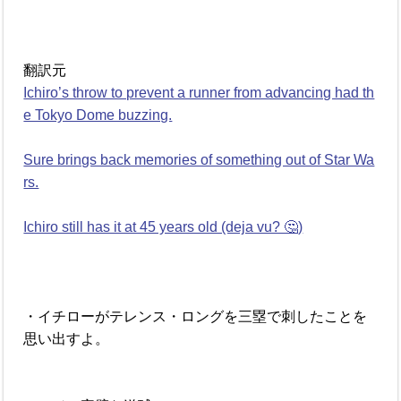
翻訳元
Ichiro’s throw to prevent a runner from advancing had th
e Tokyo Dome buzzing.
Sure brings back memories of something out of Star Wa
rs.
Ichiro still has it at 45 years old (deja vu? 🤔)
・イチローがテレンス・ロングを三塁で刺したことを
思い出すよ。