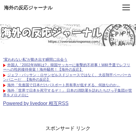
海外の反応ジャーナル
“変われない私”が動き出す瞬間に出会う
外国人「2002年W杯は?」韓国サッカーに衝撃的不祥事！W杯予選でレフリ
ーへの性的接待発覚！海外騒然！【海外の反応】
ジェフ・パッサン：ロサンゼルスドジャースではなく、大谷翔平ペーパーカ
ンパニーだ 【海外の反応】
海外「先進国で日本だけパスポート所有率が低すぎる、何故なのか」
海外「世界で日本を死守するぞ！」 日本の消防署を訪れたちびっ子集団が世
界をメロメロに
Powered by livedoor 相互RSS
スポンサード リンク