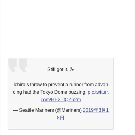
Still got it. 🎯
Ichiro’s throw to prevent a runner from advan
cing had the Tokyo Dome buzzing.
pic.twitter.
com/HE2TtQZ62m
— Seattle Mariners (@Mariners)
2019年3月1
8日