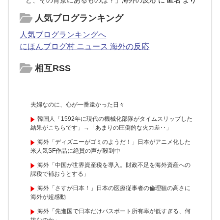
ど、その背景にあるものは？」海外の反応
に
匿名
より
人気ブログランキング
人気ブログランキングへ
にほんブログ村 ニュース 海外の反応
相互RSS
夫婦なのに、心が一番遠かった日々
韓国人「1592年に現代の機械化部隊がタイムスリップした
結果がこちらです」→「あまりの圧倒的な火力差‥」
海外「ディズニーがゴミのようだ！」日本がアニメ化した
米人気SF作品に絶賛の声が殺到中
海外「中国が世界資産税を導入。財政不足を海外資産への
課税で補おうとする」
海外「さすが日本！」日本の医療従事者の倫理観の高さに
海外が超感動
海外「先進国で日本だけパスポート所有率が低すぎる、何