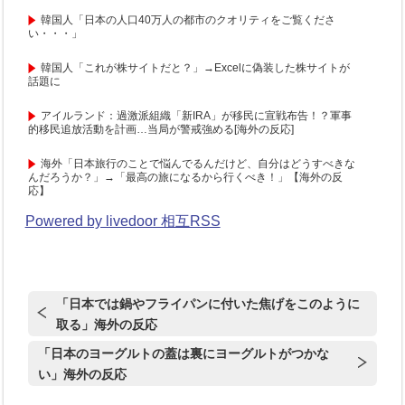
韓国人「日本の人口40万人の都市のクオリティをご覧くださ
い・・・」
韓国人「これが株サイトだと？」→Excelに偽装した株サイトが
話題に
アイルランド：過激派組織「新IRA」が移民に宣戦布告！？軍事
的移民追放活動を計画…当局が警戒強める[海外の反応]
海外「日本旅行のことで悩んでるんだけど、自分はどうすべきな
んだろうか？」→「最高の旅になるから行くべき！」【海外の反
応】
Powered by livedoor 相互RSS
「日本では鍋やフライパンに付いた焦げをこのように
取る」海外の反応
「日本のヨーグルトの蓋は裏にヨーグルトがつかな
い」海外の反応