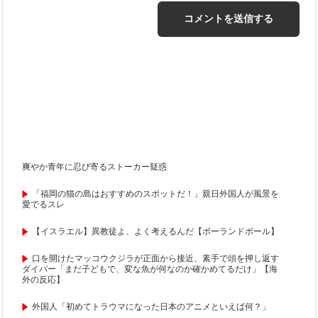
爽やか青年に忍び寄るストーカー疑惑
「福岡の猫の島はおすすめのスポットだ！」親日外国人が風景を
愛でるスレ
【イスラエル】異教徒よ、よく考えるんだ【ポーランドボール】
口を開けたマッコウクジラが正面から接近、素手で頭を押し返す
ダイバー「まだ子どもで、変な魚が何なのか確かめてるだけ」【海
外の反応】
外国人「初めてトラウマになった日本のアニメといえば何？」