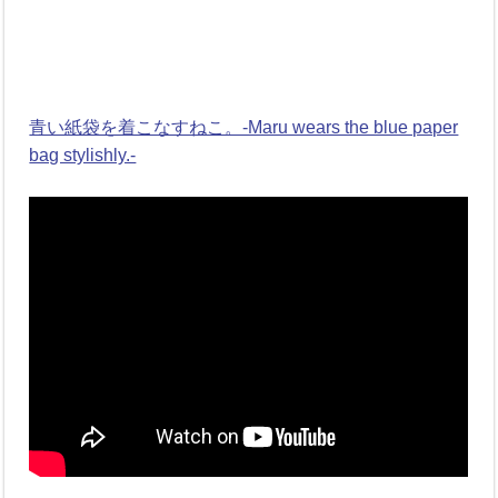
青い紙袋を着こなすねこ。-Maru wears the blue paper
bag stylishly.-