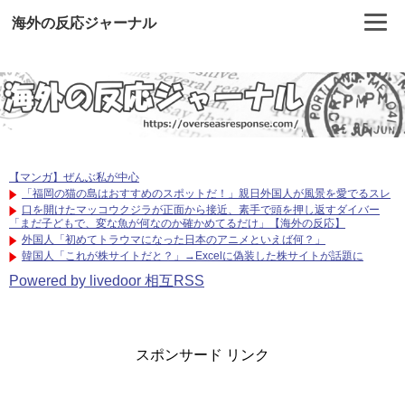
海外の反応ジャーナル
【マンガ】ぜんぶ私が中心
「福岡の猫の島はおすすめのスポットだ！」親日外国人が風景を愛でるスレ
口を開けたマッコウクジラが正面から接近、素手で頭を押し返すダイバー
「まだ子どもで、変な魚が何なのか確かめてるだけ」【海外の反応】
外国人「初めてトラウマになった日本のアニメといえば何？」
韓国人「これが株サイトだと？」→Excelに偽装した株サイトが話題に
Powered by livedoor 相互RSS
スポンサード リンク