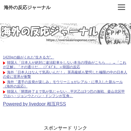
海外の反応ジャーナル
1420gの娘がくれた“生きる力”。
韓国人「日本人が絶対に違法駐車をしない本当の理由がこちら…」→「これ
が正解」「その通りだ…（ﾌﾞﾙﾌﾞﾙ」＝韓国の反応
海外「日本人はなんて気高いんだ！」 英高級紙も驚愕した極限の中の日本人
の姿に世界が衝撃
海外「選手の反発が楽しみ」モウリーニョがレアル・に導入した新ルール
（海外の反応）
韓国人「開票終了まで気が気じゃない…平沢乙は3つ巴の激戦、釜山北区甲
ではハ・ジョンウとハン・ドンフンが互角」
Powered by livedoor 相互RSS
スポンサード リンク