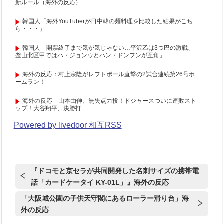
新ルール（海外の反応）
韓国人「海外YouTuberが日中韓の麺料理を比較した結果がこち
ら・・・」
韓国人「開票終了まで気が気じゃない…平沢乙は3つ巴の激戦、
釜山北区甲ではハ・ジョンウとハン・ドンフンが互角」
海外の反応：村上宗隆がレフトポール直撃の2試合連続第26号ホ
ームラン！
海外の反応 山本由伸、無失点力投！ドジャースついに連敗スト
ップ！大谷翔平、決勝打
Powered by livedoor 相互RSS
『ドコモと京セラが共同開発した名刺サイズの携帯電
話「カードケータイ KY-01L」』海外の反応
「大阪城公園の子供天守閣にあるローラー滑り台」海
外の反応