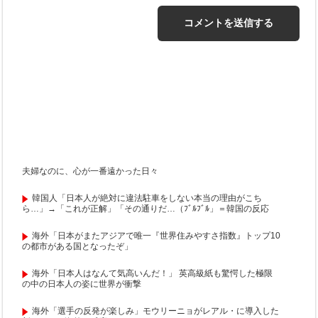
夫婦なのに、心が一番遠かった日々
韓国人「日本人が絶対に違法駐車をしない本当の理由がこち
ら…」→「これが正解」「その通りだ…（ﾌﾞﾙﾌﾞﾙ」＝韓国の反応
海外「日本がまたアジアで唯一『世界住みやすさ指数』トップ10
の都市がある国となったぞ」
海外「日本人はなんて気高いんだ！」 英高級紙も驚愕した極限
の中の日本人の姿に世界が衝撃
海外「選手の反発が楽しみ」モウリーニョがレアル・に導入した