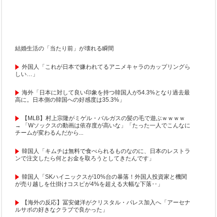
結婚生活の「当たり前」が壊れる瞬間
外国人「これが日本で嫌われてるアニメキャラのカップリングら
しい…」
海外「日本に対して良い印象を持つ韓国人が54.3%となり過去最
高に。日本側の韓国への好感度は35.3%」
【MLB】村上宗隆がミゲル・バルガスの髪の毛で遊ぶｗｗｗｗ
→ 「Wソックスの動画は依存度が高いな」「たった一人でこんなに
チームが変わるんだから...
韓国人「キムチは無料で食べられるものなのに、日本のレストラ
ンで注文したら何とお金を取ろうとしてきたんです」
韓国人「SKハイニックスが10%台の暴落！外国人投資家と機関
が売り越しを仕掛けコスピが4%を超える大幅な下落‥」
【海外の反応】冨安健洋がクリスタル・パレス加入へ「アーセナ
ルサポの好きなクラブで良かった」