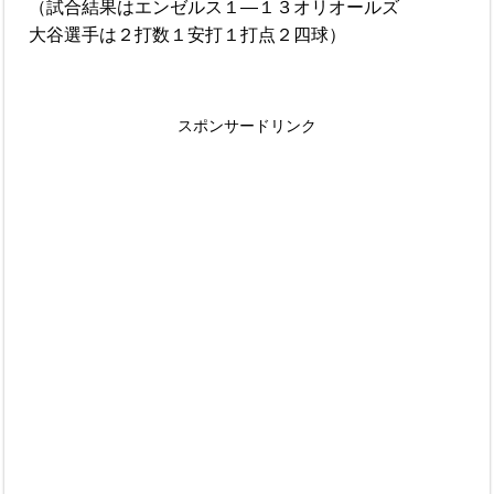
（試合結果はエンゼルス１―１３オリオールズ
大谷選手は２打数１安打１打点２四球）
スポンサードリンク