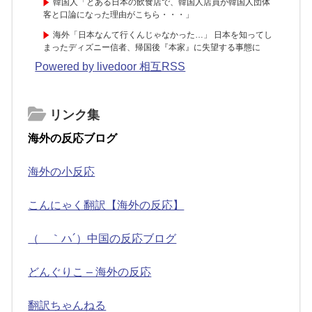
韓国人「とある日本の飲食店で、韓国人店員が韓国人団体
客と口論になった理由がこちら・・・」
海外「日本なんて行くんじゃなかった…」 日本を知ってし
まったディズニー信者、帰国後『本家』に失望する事態に
Powered by livedoor 相互RSS
リンク集
海外の反応ブログ
海外の小反応
こんにゃく翻訳【海外の反応】
（ ｀ハ´）中国の反応ブログ
どんぐりこ – 海外の反応
翻訳ちゃんねる