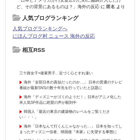
ど、その背景にあるものは？」海外の反応
に
匿名
より
人気ブログランキング
人気ブログランキングへ
にほんブログ村 ニュース 海外の反応
相互RSS
三十路女子×後輩男子、近づく心とすれ違い
海外「全部日本の真似だったのか…」 日本の普通のテレビ
番組が最新SNSの数十年先を行っていたと話題に
海外「ディズニーがゴミのようだ！」日本がアニメ化した
米人気SF作品に絶賛の声が殺到中
韓国人「最近の東京の建築物のレベルをご覧くださ
い・・・」
海外「日本なんて行くんじゃなかった…」 日本を知ってし
まったディズニー信者、帰国後『本家』に失望する事態に