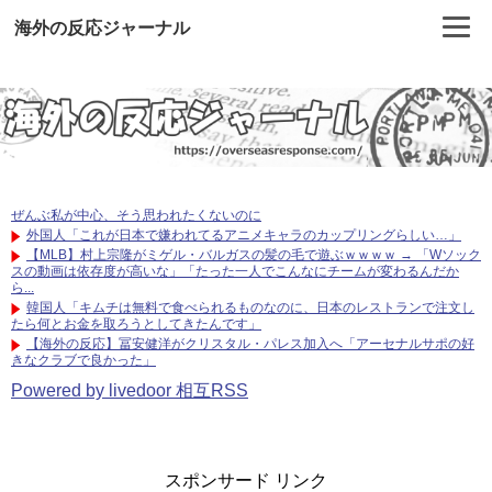
海外の反応ジャーナル
ぜんぶ私が中心、そう思われたくないのに
外国人「これが日本で嫌われてるアニメキャラのカップリングらしい…」
【MLB】村上宗隆がミゲル・バルガスの髪の毛で遊ぶｗｗｗｗ → 「Wソック
スの動画は依存度が高いな」「たった一人でこんなにチームが変わるんだか
ら...
韓国人「キムチは無料で食べられるものなのに、日本のレストランで注文し
たら何とお金を取ろうとしてきたんです」
【海外の反応】冨安健洋がクリスタル・パレス加入へ「アーセナルサポの好
きなクラブで良かった」
Powered by livedoor 相互RSS
スポンサード リンク