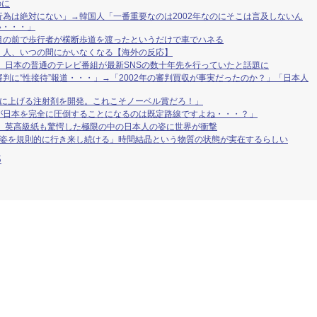
のに
為は絶対にない」→韓国人「一番重要なのは2002年なのにそこは言及しないん
い・・・」
目の前で歩行者が横断歩道を渡ったというだけで車でハネる
く人、いつの間にかいなくなる【海外の反応】
 日本の普通のテレビ番組が最新SNSの数十年先を行っていたと話題に
判に“性接待”報道・・・」→「2002年の審判買収が事実だったのか？」「日本人
倍に上げる注射剤を開発。これこそノーベル賞だろ！」
が日本を完全に圧倒することになるのは既定路線ですよね・・・？」
」 英高級紙も驚愕した極限の中の日本人の姿に世界が衝撃
の姿を規則的に行き来し続ける」時間結晶という物質の状態が実在するらしい
S