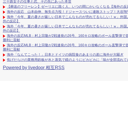
三十路女子の仕事と恋、その先にあった本音
【葬送のフリーレン】ゼーリエに跪く人、いつの間にかいなくなる【海外の反
海外の反応 山本由伸、無失点力投！ドジャースついに連敗ストップ！大谷翔
海外「今年、夏の暑さが厳しい日本でこんなものが売れてるらしい！ｗ」外国
外の反応】
海外「今年、夏の暑さが厳しい日本でこんなものが売れてるらしい！ｗ」外国
外の反応】
海外の反応MLB：村上宗隆が2戦連発の26号、160キロ攻略のポール直撃弾
勝利に貢献
海外の反応MLB：村上宗隆が2戦連発の26号、160キロ攻略のポール直撃弾
勝利に貢献
海外「なんてこった！」日本とドイツの病院食のあまりの差に海外が大騒ぎ
焦げだらけの業務用鉄板が水と蒸気で鏡のようにピカピカに「味が全部流れて
Powered by livedoor 相互RSS