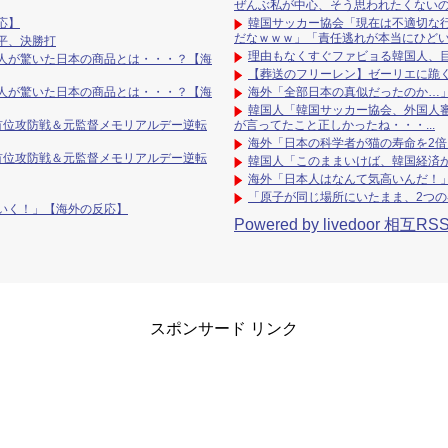
ぜんぶ私が中心、そう思われたくない
応】
韓国サッカー協会「現在は不適切な行
だなｗｗｗ」「責任逃れが本当にひど
平、決勝打
理由もなくすぐファビョる韓国人、
人が驚いた日本の商品とは・・・？【海
【葬送のフリーレン】ゼーリエに跪
人が驚いた日本の商品とは・・・？【海
海外「全部日本の真似だったのか…」
韓国人「韓国サッカー協会、外国人審
で首位攻防戦＆元監督メモリアルデー逆転
が言ってたこと正しかったね・・・...
海外「日本の科学者が猫の寿命を2
で首位攻防戦＆元監督メモリアルデー逆転
韓国人「このままいけば、韓国経済
海外「日本人はなんて気高いんだ！
「原子が同じ場所にいたまま、2つ
いく！」【海外の反応】
Powered by livedoor 相互RS
スポンサード リンク