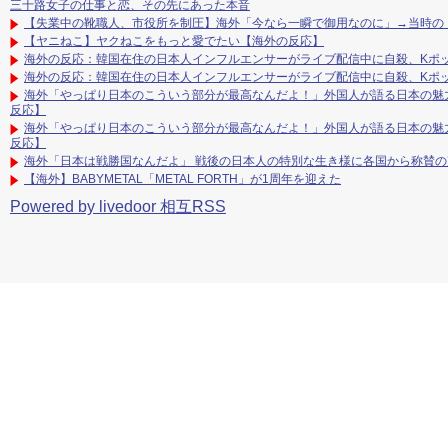
三十路女子の仕事と恋、その先にあった本音
【失業中の靴職人、市役所を制圧】海外「今なら一瞬で御用なのに」→当時の
【ヤニねこ】ヤクねこをもっと愛でたい【海外の反応】
海外の反応：韓国在住の日本人インフルエンサーがライブ配信中に自殺、Kポ
海外の反応：韓国在住の日本人インフルエンサーがライブ配信中に自殺、Kポ
海外「やっぱり日本のこういう部分が最高なんだよ！」外国人が語る日本の魅
反応】
海外「やっぱり日本のこういう部分が最高なんだよ！」外国人が語る日本の魅
反応】
海外「日本は戦勝国なんだよ」 戦後の日本人の特別な生き様に各国から称賛の
【海外】BABYMETAL「METAL FORTH」が1周年を迎えた
Powered by livedoor 相互RSS