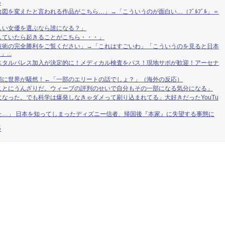
い
図を変えたと言われる作品がこちら…」→「こういうのが面白い…（ﾌﾞﾙﾌﾞﾙ」＝
しい女優を選ぶなら誰になる？」
していたら起きることがこちら・・・」
技術の完全勝利をご覧ください」→「これはすごいわ」「こういうのを見ると日本
...
スタルパレス加入が決定的に！メディカル検査をパス！現地サポが歓迎！アーセナ
額に世界が騒然！←「一部のエリートの話でしょ？」（海外の反応）
ことにうんざりだ。ウィーブの評判のせいで自分もその一部になる気分になる」
なった。でも科学は爆発しなきゃダメって刷り込まれてる」大好きだったYouTu
た…」 日本を知ってしまったディズニー信者、帰国後『本家』に失望する事態に
S