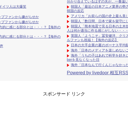
分かり合えているはずの夫が、一番遠
ドイツ人は大爆笑
韓国人「最近の日本アニメ業界の勢力
韓国の反応
アメリカ「お前らの国の史上最も美
ップファンから嫌がらせか
韓国人「数日間、日本で家を留守に
ップファンから嫌がらせか
韓国人「熊本地震で見る日本の土木
力的に感じる部分とは・・・？【海外の
人は何か適当に作る感じがしない・・・」
英国人「ようこそ」冨安健洋、クリ
力的に感じる部分とは・・・？【海外の
ルファンも祝福！【海外の反応】
日本の大手企業の夏のボーナス平均
声
海外「日本のメディアを楽しめない
海外「うちの子はあれで科学を好きに
berを見なくなった日
海外「日本なんて行くんじゃなかっ
Powered by livedoor 相互RS
スポンサード リンク