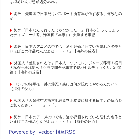
を埋め込んで懲戒処分www」
海外「先進国で日本だけパスポート所有率が低すぎる、何故なの
か」
海外「日本なんて行くんじゃなかった…」 日本を知ってしまっ
たディズニー信者、帰国後『本家』に失望する事態に
海外「日本のアニメの中でも、過小評価されている隠れた名作と
いえばこの作品なんだよね・・・！」【海外の反応】
外国人「差別されるぞ」日本人、ついにレンジャーズ移籍！横田
大祐が完全移籍へ！クラブ間合意報道で現地セルティックサポが警
鐘！【海外の反応】
ロシアの将軍様、謎の爆死！裏には何が隠れてやがるんだい？
（海外の反応）
韓国人「大韓航空の熊本地震飲料水支援に対する日本人の反応を
ご覧ください・・・」→「」
海外「日本のアニメの中でも、過小評価されている隠れた名作と
いえばこの作品なんだよね・・・！」【海外の反応】
Powered by livedoor 相互RSS