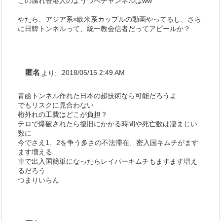
この腐れ香港人のようつべチャンネルはww
やたら、アジア系×欧米系カップルの動画やってるし、さら
に日韓トンネルって、統一教会信者だってアピールか？
匿名
より:
2018/05/15 2:49 AM
青函トンネル作れた日本の超技術なら可能だろうよ
でもリスクに見合わない
桁外れの工費はどこが負担？
テロで爆破されたら復旧にかかる時間や死亡数は凄まじい
数に
今でさえ1、2を争う多さの不法滞在、密入国キムチがます
ます増える
車で出入国簡単になったらレイパーキムチもますます増え
るだろう
つまりいらん