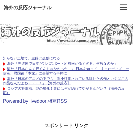
海外の反応ジャーナル
知らない土地で、主婦は孤独になる
海外「先進国で日本だけパスポート所有率が低すぎる、何故なのか」
海外「日本なんて行くんじゃなかった…」 日本を知ってしまったディズニー
信者、帰国後『本家』に失望する事態に
海外「日本のアニメの中でも、過小評価されている隠れた名作といえばこの
作品なんだよね・・・！」【海外の反応】
ロシアの将軍様、謎の爆死！裏には何が隠れてやがるんだい？（海外の反
応）
Powered by livedoor 相互RSS
スポンサード リンク