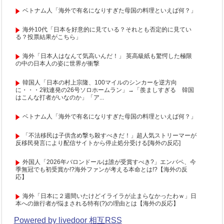
ベトナム人「海外で有名になりすぎた母国の料理といえば何？」
海外10代「日本を好意的に見ている？それとも否定的に見てい
る？投票結果がこちら」
海外「日本人はなんて気高いんだ！」 英高級紙も驚愕した極限
の中の日本人の姿に世界が衝撃
韓国人「日本の村上宗隆、100マイルのシンカーを逆方向
に・・・2戦連発の26号ソロホームラン」→「羨ましすぎる 韓国
はこんな打者がいなのか」「ア...
ベトナム人「海外で有名になりすぎた母国の料理といえば何？」
「不法移民は子供含め撃ち殺すべきだ！」超人気ストリーマーが
反移民発言により配信サイトから停止処分受ける[海外の反応]
外国人「2026年バロンドールは誰が受賞すべき?」エンバペ、今
季無冠でも初受賞か!?海外ファンが考える本命とは!?【海外の反
応】
海外「日本に２週間いたけどイライラが止まらなかったわｗ」日
本への旅行者が悩まされる特有(?)の理由とは【海外の反応】
Powered by livedoor 相互RSS