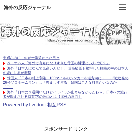
海外の反応ジャーナル
夫婦なのに、心が一番遠かった日々
ベトナム人「海外で有名になりすぎた母国の料理といえば何？」
海外「日本人はなんて気高いんだ！」 英高級紙も驚愕した極限の中の日本人
の姿に世界が衝撃
韓国人「日本の村上宗隆、100マイルのシンカーを逆方向に・・・2戦連発の
26号ソロホームラン」→「羨ましすぎる 韓国はこんな打者がいなのか」
「ア...
海外「日本に２週間いたけどイライラが止まらなかったわｗ」日本への旅行
者が悩まされる特有(?)の理由とは【海外の反応】
Powered by livedoor 相互RSS
スポンサード リンク