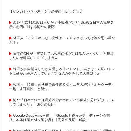
【マンガ】バラシ屋トシヤの漫画セレクション
海外「”京都の鳥”は良いぞ」小規模だけどお勧めな日本の観光名
所／お店に対する海外の反応
外国人「アンチがいない女性アニメキャラといえば誰が思い浮か
ぶ？」
日本のX民が「被災しても韓国の水だけは飲みたくない」と投稿
したのが韓国にバレてしまうw
韓国が独自開発したと自慢する甘いトマト、実はそこら辺のトマ
トに砂糖水を注入していただけなのが判明して大問題にw
韓国人「陸軍士官学校の責任追及なく…李大統領『またクーデタ
ー起こす可能性』と警告」
海外「日本の猫の保護施設で行われている儀式に思わずほっこり
してしまった」 海外の反応
Google DeepMind再編 「Googleを作った男」ディーンが去
り、本体は稼ぐAIへ舵を切る【海外の反応・解説】
海外の反応：韓国在住の日本人インフルエンサーがライブ配信中