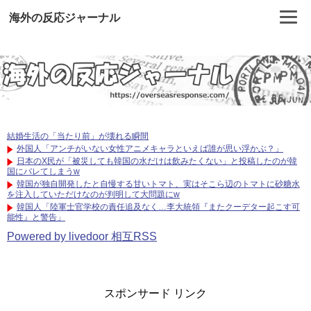
海外の反応ジャーナル
結婚生活の「当たり前」が壊れる瞬間
外国人「アンチがいない女性アニメキャラといえば誰が思い浮かぶ？」
日本のX民が「被災しても韓国の水だけは飲みたくない」と投稿したのが韓
国にバレてしまうw
韓国が独自開発したと自慢する甘いトマト、実はそこら辺のトマトに砂糖水
を注入していただけなのが判明して大問題にw
韓国人「陸軍士官学校の責任追及なく…李大統領『またクーデター起こす可
能性』と警告」
Powered by livedoor 相互RSS
スポンサード リンク