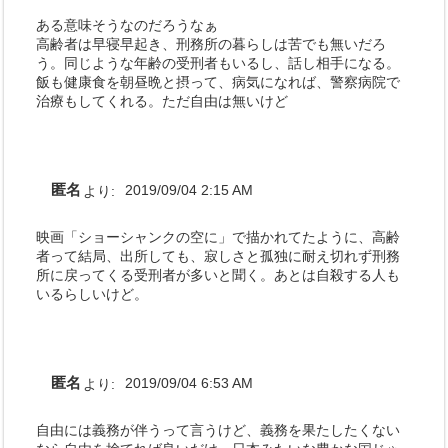
ある意味そうなのだろうなぁ
高齢者は早寝早起き、刑務所の暮らしは苦でも無いだろ
う。同じような年齢の受刑者もいるし、話し相手になる。
飯も健康食を朝昼晩と摂って、病気になれば、警察病院で
治療もしてくれる。ただ自由は無いけど
匿名
より:
2019/09/04 2:15 AM
映画「ショーシャンクの空に」で描かれてたように、高齢
者って結局、出所しても、寂しさと孤独に耐え切れず刑務
所に戻ってくる受刑者が多いと聞く。あとは自殺する人も
いるらしいけど。
匿名
より:
2019/09/04 6:53 AM
自由には義務が伴うって言うけど、義務を果たしたくない