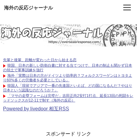
海外の反応ジャーナル
先輩と後輩、距離が変わった日から始まる恋
韓国、日本の新しい防衛白書に対する当てつけで、日本の制止も聞かず日本
の領土で軍事訓練を強行
海外「実際は日本の方がドイツより効率的？フォルクスワーゲンはトヨタよ
り60%多くの労働者を必要としている」
韓国人「現状でアジアで一番の先進国といえば、どの国になるんだ？やはり
日本という認識なのだろうか？」
「マサの走塁フォームは完璧だ」吉田正尚2安打1打点、延長13回の死闘をレ
ッドソックスが12-11で制す（海外の反応）
Powered by livedoor 相互RSS
スポンサード リンク