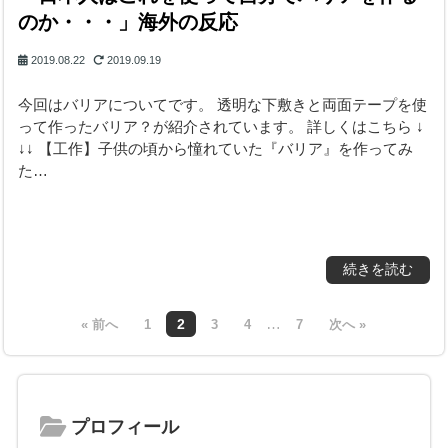
のか・・・」海外の反応
2019.08.22
2019.09.19
今回はバリアについてです。 透明な下敷きと両面テープを使
って作ったバリア？が紹介されています。 詳しくはこちら ↓
↓↓ 【工作】子供の頃から憧れていた『バリア』を作ってみ
た…
続きを読む
…
2
« 前へ
1
3
4
7
次へ »
プロフィール