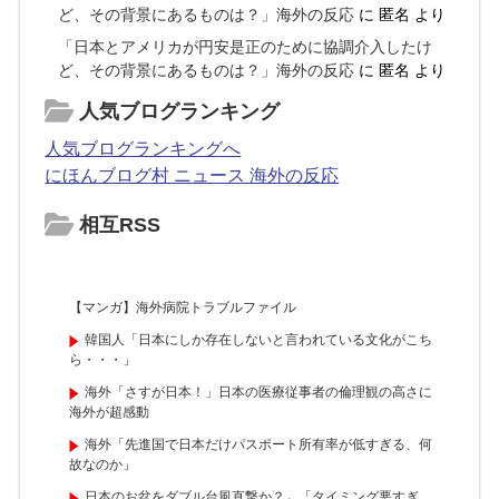
ど、その背景にあるものは？」海外の反応
に
匿名
より
「日本とアメリカが円安是正のために協調介入したけ
ど、その背景にあるものは？」海外の反応
に
匿名
より
人気ブログランキング
人気ブログランキングへ
にほんブログ村 ニュース 海外の反応
相互RSS
【マンガ】海外病院トラブルファイル
韓国人「日本にしか存在しないと言われている文化がこち
ら・・・」
海外「さすが日本！」日本の医療従事者の倫理観の高さに
海外が超感動
海外「先進国で日本だけパスポート所有率が低すぎる、何
故なのか」
日本のお盆をダブル台風直撃か？←「タイミング悪すぎ