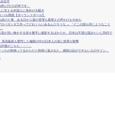
歪み出す
所に行けばOKです」
人に甘える外国人に海外が大騒ぎ
イバル関係【ポーランドボール】
われ続けた妻、ある日から薬の管理も着替えの声かけもやめた
ロパガンダ工作ってどれくらいあるんだろうな → 「どこの国も同じようなこと
..
店員が洗い物をする姿を勝手に撮影するばかりか、日本は不潔な国みたいにSNSで
」 英高級紙も驚愕した極限の中の日本人の姿に世界が衝撃
の評価がこちら・・・」
そっちが怒鳴ってるからだと怒鳴り返された」感情の話ができない人のサイン…
S