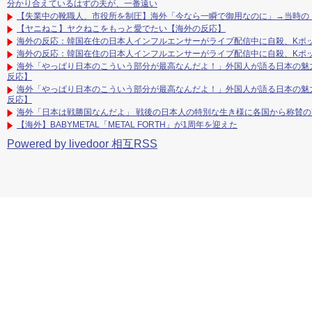
分かり合えているはずの夫が、一番遠い
【失業中の靴職人、市役所を制圧】海外「今なら一瞬で御用なのに」→当時の
【ヤニねこ】ヤクねこをもっと愛でたい【海外の反応】
海外の反応：韓国在住の日本人インフルエンサーがライブ配信中に自殺、Kポ
海外の反応：韓国在住の日本人インフルエンサーがライブ配信中に自殺、Kポ
海外「やっぱり日本のこういう部分が最高なんだよ！」外国人が語る日本の魅
反応】
海外「やっぱり日本のこういう部分が最高なんだよ！」外国人が語る日本の魅
反応】
海外「日本は戦勝国なんだよ」 戦後の日本人の特別な生き様に各国から称賛の
【海外】BABYMETAL「METAL FORTH」が1周年を迎えた
Powered by livedoor 相互RSS