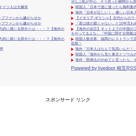
ぜんぶ私が中心、そう思った瞬間から
ドイツ人は大爆笑
韓国人「日本で道に迷ったら無料案内
海外「日本が正しい！」優しい日本
ップファンから嫌がらせか
【イタリア-ギリシャ】古代からのラ
ップファンから嫌がらせか
「君は彼の親じゃない」と10年言
力的に感じる部分とは・・・？【海外の
【海外の反応】ネット上での中国のプ
をやってるよな」「中国に関する情報は.
力的に感じる部分とは・・・？【海外の
韓国人観光客、福岡のレストランで
拡散！
声
海外「日本人はなんて気高いんだ！
韓国人「海外から見た東京とソウル
海外「怒鳴るのやめてと言ったら、
Powered by livedoor 相互RS
スポンサード リンク