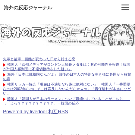
海外の反応ジャーナル
先輩と後輩、距離が変わった日から始まる恋
韓国人「欧州メディアがロンドン五輪銅メダルはく奪の可能性を報道！韓国
が外国人審判団に不適切接待をした疑い」
海外「日本は戦勝国なんだよ」 戦後の日本人の特別な生き様に各国から称賛
の声
韓国サッカー協会「現在は不適切な行為は絶対にない」→韓国人「一番重要
なのは2002年なのにそこは言及しないんだなｗｗｗ」「責任逃れが本当にひど
い...
韓国人「韓国人が日本のラーメンについて勘違いしていることがこちら…」
→「えっ？？？？？？？？？？」＝韓国の反応
Powered by livedoor 相互RSS