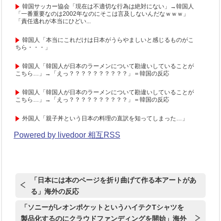
韓国サッカー協会「現在は不適切な行為は絶対にない」→韓国人
「一番重要なのは2002年なのにそこは言及しないんだなｗｗｗ」
「責任逃れが本当にひどい...
韓国人「本当にこれだけは日本がうらやましいと感じるものがこ
ちら・・・」
韓国人「韓国人が日本のラーメンについて勘違いしていることが
こちら…」→「えっ？？？？？？？？？？」＝韓国の反応
韓国人「韓国人が日本のラーメンについて勘違いしていることが
こちら…」→「えっ？？？？？？？？？？」＝韓国の反応
外国人「親子丼という日本の料理の直訳を知ってしまった…」
Powered by livedoor 相互RSS
「日本には本のページを折り曲げて作る本アートがあ
る」海外の反応
「ソニーがレオンポケットというハイテクTシャツを
製品化するのにクラウドファンディングを開始」海外