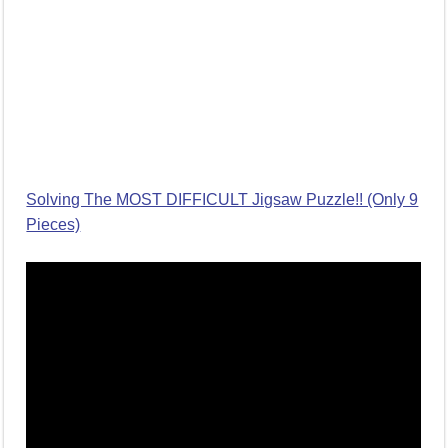
Solving The MOST DIFFICULT Jigsaw Puzzle!! (Only 9
Pieces)