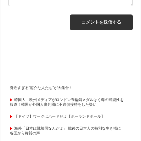
身近すぎる“厄介な人たち”が大集合！
韓国人「欧州メディアがロンドン五輪銅メダルはく奪の可能性を
報道！韓国が外国人審判団に不適切接待をした疑い」
【ドイツ】ワークはハードだよ【ポーランドボール】
海外「日本は戦勝国なんだよ」 戦後の日本人の特別な生き様に
各国から称賛の声