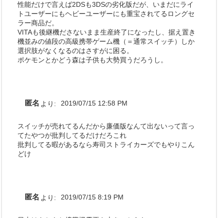
性能だけで言えば2DSも3DSの劣化版だが、いまだにライ
トユーザーにもヘビーユーザーにも重宝されてるロングセ
ラー商品だ。
VITAも後継機ださないまま生産終了になったし、据え置き
機並みの値段の高級携帯ゲーム機（＝通常スイッチ）しか
選択肢がなくなるのはさすがに困る。
ポケモンとかどう森は子供も大勢買うだろうし。
匿名
より:
2019/07/15 12:58 PM
スイッチが売れてるんだから廉価版なんて出ないって言っ
てたやつが批判してるだけだろこれ
批判してる暇があるなら寿司ストライカーズでもやりこん
どけ
匿名
より:
2019/07/15 8:19 PM