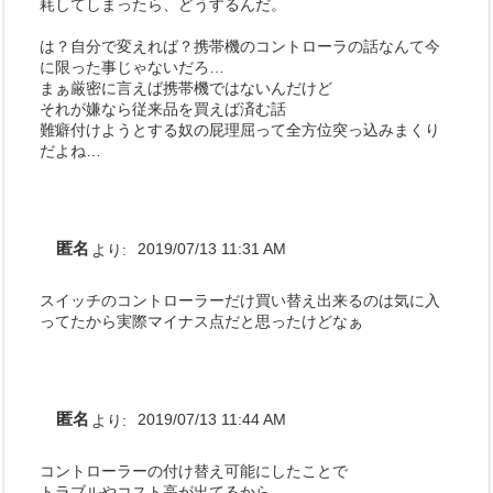
耗してしまったら、どうするんだ。
は？自分で変えれば？携帯機のコントローラの話なんて今
に限った事じゃないだろ…
まぁ厳密に言えば携帯機ではないんだけど
それが嫌なら従来品を買えば済む話
難癖付けようとする奴の屁理屈って全方位突っ込みまくり
だよね…
匿名
より:
2019/07/13 11:31 AM
スイッチのコントローラーだけ買い替え出来るのは気に入
ってたから実際マイナス点だと思ったけどなぁ
匿名
より:
2019/07/13 11:44 AM
コントローラーの付け替え可能にしたことで
トラブルやコスト高が出てるから