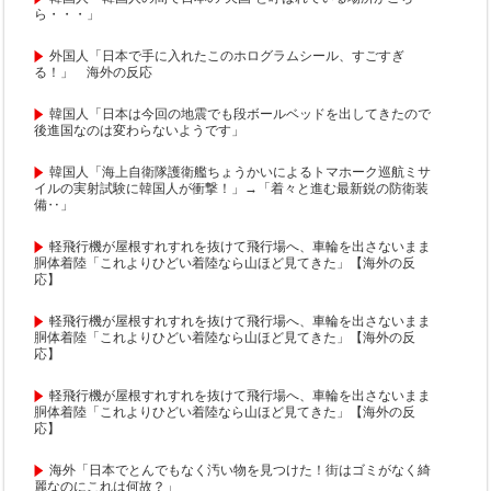
ら・・・」
外国人「日本で手に入れたこのホログラムシール、すごすぎ
る！」 海外の反応
韓国人「日本は今回の地震でも段ボールベッドを出してきたので
後進国なのは変わらないようです」
韓国人「海上自衛隊護衛艦ちょうかいによるトマホーク巡航ミサ
イルの実射試験に韓国人が衝撃！」→「着々と進む最新鋭の防衛装
備‥」
軽飛行機が屋根すれすれを抜けて飛行場へ、車輪を出さないまま
胴体着陸「これよりひどい着陸なら山ほど見てきた」【海外の反
応】
軽飛行機が屋根すれすれを抜けて飛行場へ、車輪を出さないまま
胴体着陸「これよりひどい着陸なら山ほど見てきた」【海外の反
応】
軽飛行機が屋根すれすれを抜けて飛行場へ、車輪を出さないまま
胴体着陸「これよりひどい着陸なら山ほど見てきた」【海外の反
応】
海外「日本でとんでもなく汚い物を見つけた！街はゴミがなく綺
麗なのにこれは何故？」