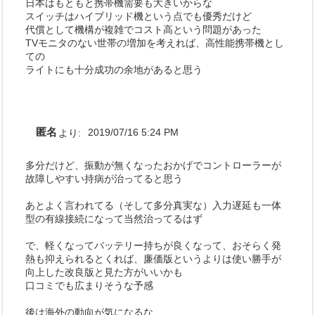
日本はもともと携帯機需要も大きいからな
スイッチはハイブリッド機という点でも優秀だけど
代償として機構が複雑でコスト高という問題があった
TVモニタのない世帯の増加を考えれば、高性能携帯機とし
ての
ライトにも十分成功の余地があると思う
匿名
より:
2019/07/16 5:24 PM
多分だけど、振動が無くなったおかげでコントローラーが
故障しやすい持病が治ってると思う
あとよく言われてる（そして多分真実な）入力遅延も一体
型の有線接続になって当然治ってるはず
で、軽くなってバッテリー持ちが良くなって、おそらく発
熱も抑えられるとくれば、廉価版というよりは使い勝手が
向上した改良版と見た方がいいかも
口コミでも広まりそうな予感
後は海外の動向が気になるな