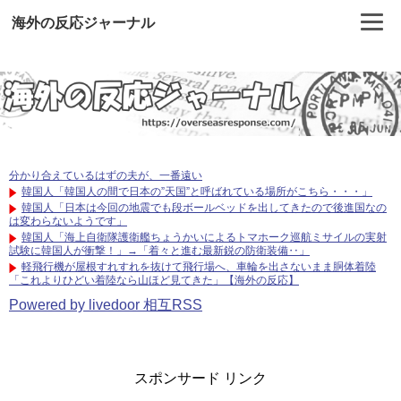
海外の反応ジャーナル
分かり合えているはずの夫が、一番遠い
韓国人「韓国人の間で日本の”天国”と呼ばれている場所がこちら・・・」
韓国人「日本は今回の地震でも段ボールベッドを出してきたので後進国なの
は変わらないようです」
韓国人「海上自衛隊護衛艦ちょうかいによるトマホーク巡航ミサイルの実射
試験に韓国人が衝撃！」→「着々と進む最新鋭の防衛装備‥」
軽飛行機が屋根すれすれを抜けて飛行場へ、車輪を出さないまま胴体着陸
「これよりひどい着陸なら山ほど見てきた」【海外の反応】
Powered by livedoor 相互RSS
スポンサード リンク