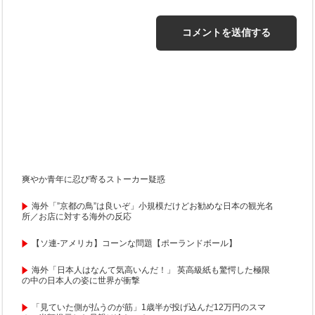
爽やか青年に忍び寄るストーカー疑惑
海外「”京都の鳥”は良いぞ」小規模だけどお勧めな日本の観光名
所／お店に対する海外の反応
【ソ連-アメリカ】コーンな問題【ポーランドボール】
海外「日本人はなんて気高いんだ！」 英高級紙も驚愕した極限
の中の日本人の姿に世界が衝撃
「見ていた側が払うのが筋」1歳半が投げ込んだ12万円のスマ