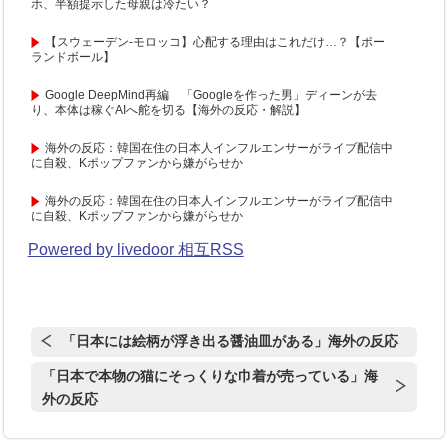
ホ、半額提示した母親は冷たい？
【スウェーデン-モロッコ】心配する理由はこれだけ…？【ポー
ランドボール】
Google DeepMind再編 「Googleを作った男」ディーンが去
り、本体は稼ぐAIへ舵を切る【海外の反応・解説】
海外の反応：韓国在住の日本人インフルエンサーがライブ配信中
に自殺、Kポップファンから嫌がらせか
海外の反応：韓国在住の日本人インフルエンサーがライブ配信中
に自殺、Kポップファンから嫌がらせか
Powered by livedoor 相互RSS
「日本には絵柄が浮き出る醤油皿がある」海外の反応
「日本で本物の猫にそっくりな巾着が売っている」海
外の反応