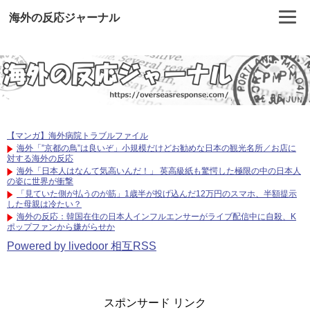
海外の反応ジャーナル
【マンガ】海外病院トラブルファイル
海外「”京都の鳥”は良いぞ」小規模だけどお勧めな日本の観光名所／お店に
対する海外の反応
海外「日本人はなんて気高いんだ！」 英高級紙も驚愕した極限の中の日本人
の姿に世界が衝撃
「見ていた側が払うのが筋」1歳半が投げ込んだ12万円のスマホ、半額提示
した母親は冷たい？
海外の反応：韓国在住の日本人インフルエンサーがライブ配信中に自殺、K
ポップファンから嫌がらせか
Powered by livedoor 相互RSS
スポンサード リンク