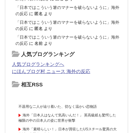
「日本ではこういう箸のマナーを破らないように」海外
の反応
に
匿名
より
「日本ではこういう箸のマナーを破らないように」海外
の反応
に
匿名
より
「日本ではこういう箸のマナーを破らないように」海外
の反応
に
名前
より
人気ブログランキング
人気ブログランキングへ
にほんブログ村 ニュース 海外の反応
相互RSS
不器用な二人が辿り着いた、切なく温かい恋物語
海外「日本人はなんて気高いんだ！」 英高級紙も驚愕した
極限の中の日本人の姿に世界が衝撃
海外「素晴らしい！」日本が買収したUSスチール驚異の大