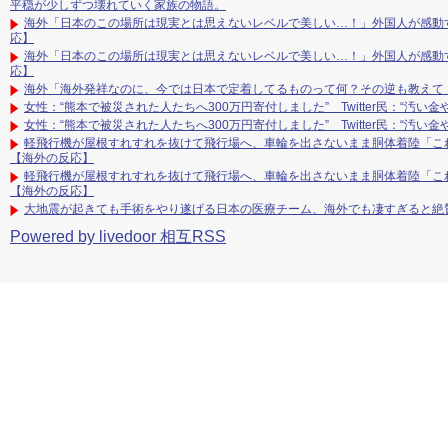
平穏が少しずつ壊れていく家族の物語。
海外「日本のこの場所は現実とは思えないレベルで美しい…！」外国人が感動
応】
海外「日本のこの場所は現実とは思えないレベルで美しい…！」外国人が感動
応】
海外「海外発祥なのに、今では日本で定着してるものって何？その逆も教えて
女性：“熊本で被災された人たちへ300万円寄付しました” Twitter民：“汚
女性：“熊本で被災された人たちへ300万円寄付しました” Twitter民：“汚
軽飛行機が屋根すれすれを抜けて飛行場へ、車輪を出さないまま胴体着陸「こ
【海外の反応】
軽飛行機が屋根すれすれを抜けて飛行場へ、車輪を出さないまま胴体着陸「こ
【海外の反応】
大地震が起きても手術をやり遂げる日本の医療チーム、海外でも凄すぎると絶
Powered by livedoor 相互RSS