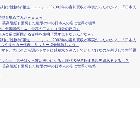
判に“性接待”報道・・・」→「2002年の審判買収が事実だったのか？」「日本人
髪型を集めてみたｗｗｗｗ」
」 英高級紙も驚愕した極限の中の日本人の姿に世界が衝撃
子に全米騒然！←「最高の二人」（海外の反応）
IFA会長に断固たる支持を表明「隠す気もないんだなｗ」
判に“性接待”報道・・・」→「2002年の審判買収が事実だったのか？」「日本人
「もうサッカー代表、サッカー協会解散しよう」
トマト、実はそこら辺のトマトに砂糖水を注入していただけなのが判明して大問題
イッシュ、男子は女っぽい扱いになる」呼び名が逆転する境界線あるある…？
」 英高級紙も驚愕した極限の中の日本人の姿に世界が衝撃
S