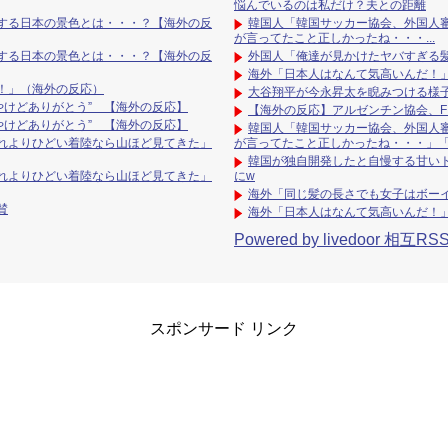
悩んでいるのは私だけ？夫との距離
する日本の景色とは・・・？【海外の反
韓国人「韓国サッカー協会、外国人審
が言ってたこと正しかったね・・・...
する日本の景色とは・・・？【海外の反
外国人「俺達が見かけたヤバすぎる
海外「日本人はなんて気高いんだ！
！」（海外の反応）
大谷翔平が今永昇太を睨みつける様
い金やけどありがとう” 【海外の反応】
【海外の反応】アルゼンチン協会、F
い金やけどありがとう” 【海外の反応】
韓国人「韓国サッカー協会、外国人審
れよりひどい着陸なら山ほど見てきた」
が言ってたこと正しかったね・・・」
韓国が独自開発したと自慢する甘い
れよりひどい着陸なら山ほど見てきた」
にw
海外「同じ髪の長さでも女子はボー
賛
海外「日本人はなんて気高いんだ！
Powered by livedoor 相互RS
スポンサード リンク