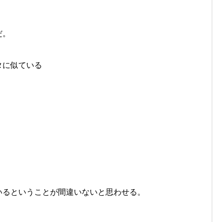
だ。
タに似ている
。
いるということが間違いないと思わせる。