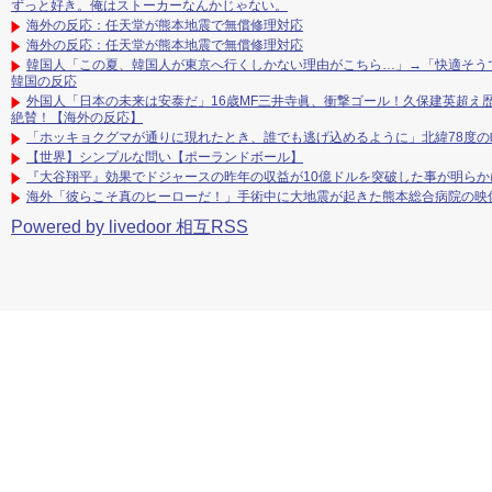
ずっと好き。俺はストーカーなんかじゃない。
海外の反応：任天堂が熊本地震で無償修理対応
海外の反応：任天堂が熊本地震で無償修理対応
韓国人「この夏、韓国人が東京へ行くしかない理由がこちら…」→「快適そうでめ
韓国の反応
外国人「日本の未来は安泰だ」16歳MF三井寺眞、衝撃ゴール！久保建英超え
絶賛！【海外の反応】
「ホッキョクグマが通りに現れたとき、誰でも逃げ込めるように」北緯78度
【世界】シンプルな問い【ポーランドボール】
『大谷翔平』効果でドジャースの昨年の収益が10億ドルを突破した事が明らか
海外「彼らこそ真のヒーローだ！」手術中に大地震が起きた熊本総合病院の映
Powered by livedoor 相互RSS