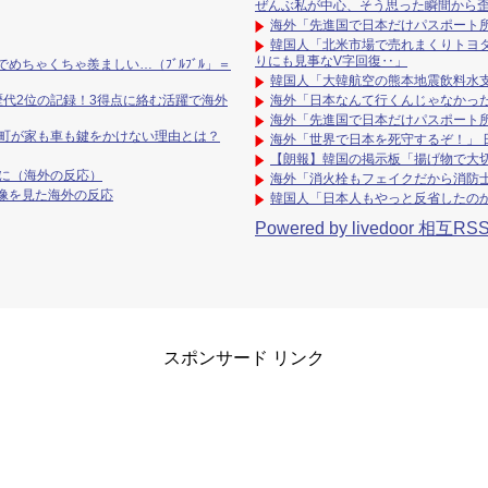
ぜんぶ私が中心、そう思った瞬間から
海外「先進国で日本だけパスポート
韓国人「北米市場で売れまくりトヨ
りにも見事なV字回復‥」
ちゃくちゃ羨ましい…（ﾌﾞﾙﾌﾞﾙ」＝
韓国人「大韓航空の熊本地震飲料水
歴代2位の記録！3得点に絡む活躍で海外
海外「日本なんて行くんじゃなかっ
海外「先進国で日本だけパスポート
の町が家も車も鍵をかけない理由とは？
海外「世界で日本を死守するぞ！」
【朗報】韓国の掲示板「揚げ物で大
に（海外の反応）
海外「消火栓もフェイクだから消防士
像を見た海外の反応
韓国人「日本人もやっと反省したの
Powered by livedoor 相互RS
スポンサード リンク