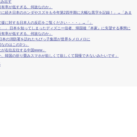
歪み出す
所有率が低すぎる、何故なのか」
タに続き日本のホンダやスズキも今年第2四半期に大幅な黒字を記録！」→「あま
支援に対する日本人の反応をご覧ください・・・」→「」
た…」 日本を知ってしまったディズニー信者、帰国後『本家』に失望する事態に
所有率が低すぎる、何故なのか」
 日本の消防署を訪れたちびっ子集団が世界をメロメロに
切なのはこの3つ」
が右往左往する中国www」
か、韓国の折り畳みスマホが欲しくて欲しくて我慢できないみたいです」
S