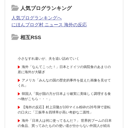
人気ブログランキング
人気ブログランキングへ
にほんブログ村 ニュース 海外の反応
相互RSS
小さなすれ違いが、夫を追い詰めていく
海外「なんてこった！」日本とドイツの病院食のあまりの
差に海外が大騒ぎ
アメリカ「みんなの国の歴史的事件を捉えた画像を見せて
くれ」
韓国人「我が国の方が日本より確実に美味しく調理する食
べ物がこちら・・・」
【海外の反応】村上宗隆が100マイル粉砕の26号弾で逆転
の口火に「三振率＆四球率が高い奇妙な二面性」
海外「日本人は何に使ってるんだ？」 世界的ブームの日本
の食品、買ってみたものの使い道が分からない外国人が続出