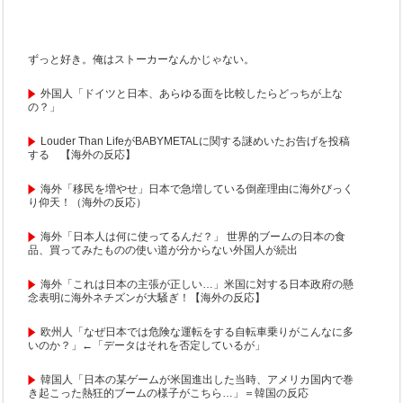
ずっと好き。俺はストーカーなんかじゃない。
外国人「ドイツと日本、あらゆる面を比較したらどっちが上な
の？」
Louder Than LifeがBABYMETALに関する謎めいたお告げを投稿
する 【海外の反応】
海外「移民を増やせ」日本で急増している倒産理由に海外びっく
り仰天！（海外の反応）
海外「日本人は何に使ってるんだ？」 世界的ブームの日本の食
品、買ってみたものの使い道が分からない外国人が続出
海外「これは日本の主張が正しい…」米国に対する日本政府の懸
念表明に海外ネチズンが大騒ぎ！【海外の反応】
欧州人「なぜ日本では危険な運転をする自転車乗りがこんなに多
いのか？」←「データはそれを否定しているが」
韓国人「日本の某ゲームが米国進出した当時、アメリカ国内で巻
き起こった熱狂的ブームの様子がこちら…」＝韓国の反応