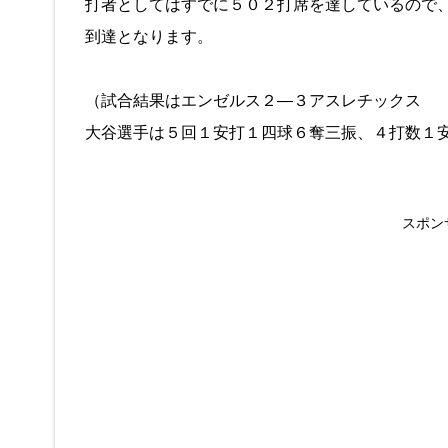
打者としてはすでに５０２打席を達しているので
到達となります。
（試合結果はエンゼルス２―３アスレチックス
大谷選手は５回１安打１四球６奪三振、４打数１
スポン