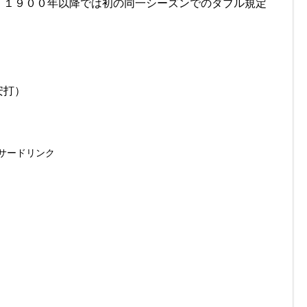
、１９００年以降では初の同一シーズンでのダブル規定
安打）
サードリンク