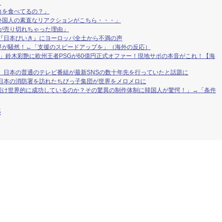
。
コを食べてるの？」
外国人の素直なリアクションがこちら・・・」
oldが売り切れちゃった理由」
『日本びいき』にヨーロッパ全土から不満の声
界が騒然！←「支援のスピードアップを」（海外の反応）
」鈴木彩艶に欧州王者PSGが60億円正式オファー！現地サポの本音がこれ！【海
 日本の普通のテレビ番組が最新SNSの数十年先を行っていたと話題に
 日本の消防署を訪れたちびっ子集団が世界をメロメロに
続け世界的に成功しているのか？その驚異の制作体制に韓国人が驚愕！」→「条件
S