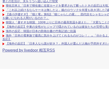
妻との生活が、夫をうつへ追い込んだ現実
帰化日本人「日本で帰化後に在留カードを要求されて断ったときの反応は大抵
「これ以上続けるならケーキは無しだよ」娘のロウソクを何度も吹き消した7
【過小評価すぎ】『猫と竜』第6話「猫じゃらしの夜」、四代目モシャモシャの
を嫌いになれる人間がいるのか？」
韓国人「暑すぎる韓国、100年ぶりに日本の最高気温を超えた」「大変なこと
【海外の反応】中東の女性がヒジャブで隠されているのは彼女たちが完璧な美
海外の反応：韓国が日本の防衛白書の竹島記述に抗議
海外「日本の電車旅で最高に気分を上げてくれるものがコレ！」→「分かるよ
反応】
【海外の反応】「日本人なら誰が好き？」外国人が選んだ人物が予想外すぎた
Powered by livedoor 相互RSS