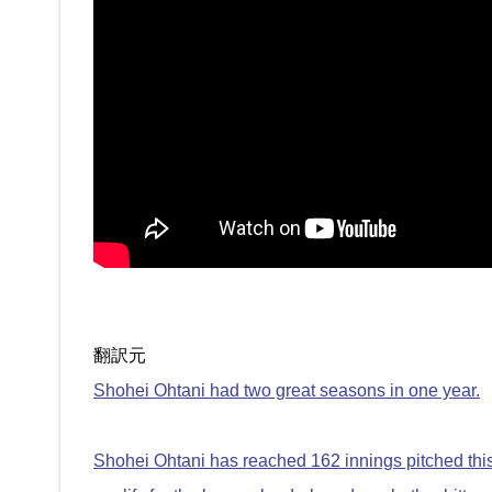
翻訳元
Shohei Ohtani had two great seasons in one year.
Shohei Ohtani has reached 162 innings pitched this s