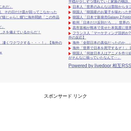
平穏が少しずつ壊れていく家族の物語
これだ」
日本人「世界のみんなは普段からタ
歳、その日だけ皿が回ってこなかった
韓国人「韓国産のお菓子を味わった
“猫じゃらし畑”に海外悶絶「この作品
韓国人「日本で新発売Galaxy Z F
欧州「日本だけ反則だろ…」 世界の
だ」
高市首相が熊本で見せた本気度に世
しさを備えているからだ！
フランス人「マーケティング目的か?
外の反応】
、凄くワクワクする・・・！」【海外の
海外「全部日本の真似だったのか…」
海外「世界で日本を死守するぞ！」
ｗ
韓国人「何故日本人はアニメを作り
がそんなに揃っていたなんて‥」
Powered by livedoor 相互RS
スポンサード リンク