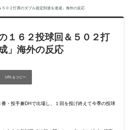
＆５０２打席のダブル規定到達を達成」海外の反応
の１６２投球回＆５０２打
成」海外の反応
３番・投手兼DHで出場し、１回を投げ終えて今季の投球