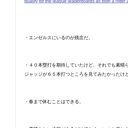
qualify for the league leaderboards as both a hitter 
・エンゼルスにいるのが残念だ。
・４０本塁打を期待していたけど、それでも素晴
ジャッジが６５本打つところを見てみたかったけ
・春まで休むことはできる。