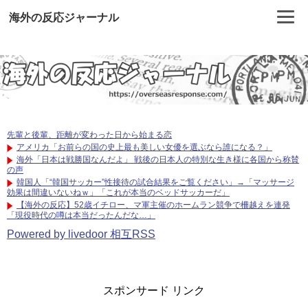
海外の反応ジャーナル
先輩と後輩、距離が変わった日から始まる恋
アメリカ「お前らの国の史上最も美しい女優を選ぶなら誰になる？」
海外「日本は戦勝国なんだよ」 戦後の日本人の特別な生き様に各国から称賛
の声
韓国人「“韓国サッカー”性接待の試合結果をご覧ください」→「マッサージ
効果は間違いないねｗ」「これが本当のベッドサッカーだ」
【海外の反応】52歳イチロー、マ軍主催のホームラン競争で柵越えを連発
「現役時代の噂は本当だったんだな…」
Powered by livedoor 相互RSS
スポンサード リンク