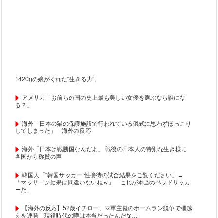
1420gの娘がくれた“生きる力”。
アメリカ「お前らの国の史上最も美しい女優を選ぶなら誰にな
る？」
海外「日本の猫の保護施設で行われている儀式に思わずほっこり
してしまった」 海外の反応
海外「日本は戦勝国なんだよ」 戦後の日本人の特別な生き様に
各国から称賛の声
韓国人「“韓国サッカー”性接待の試合結果をご覧ください」→
「マッサージ効果は間違いないねｗ」「これが本当のベッドサッカ
ーだ」
【海外の反応】52歳イチロー、マ軍主催のホームラン競争で柵越
えを連発「現役時代の噂は本当だったんだな…」