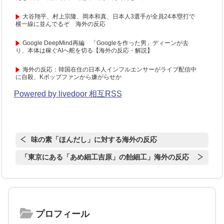
大谷翔平、村上宗隆、岡本和真、日本人3選手が全員24本塁打で
横一線に並んでるぞ 海外の反応
Google DeepMind再編 「Googleを作った男」ディーンが去
り、本体は稼ぐAIへ舵を切る【海外の反応・解説】
海外の反応：韓国在住の日本人インフルエンサーがライブ配信中
に自殺、Kポップファンから嫌がらせか
Powered by livedoor 相互RSS
味の素「ほんだし」に対する海外の反応
「東京にある「あめ細工吉原」の飴細工」海外の反応
プロフィール