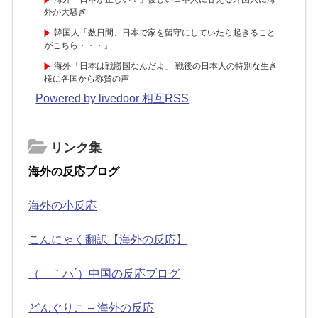
外が大騒ぎ
韓国人「数日間、日本で家を留守にしていたら起きること
がこちら・・・」
海外「日本は戦勝国なんだよ」 戦後の日本人の特別な生き
様に各国から称賛の声
Powered by livedoor 相互RSS
リンク集
海外の反応ブログ
海外の小反応
こんにゃく翻訳【海外の反応】
（ ｀ハ´）中国の反応ブログ
どんぐりこ – 海外の反応