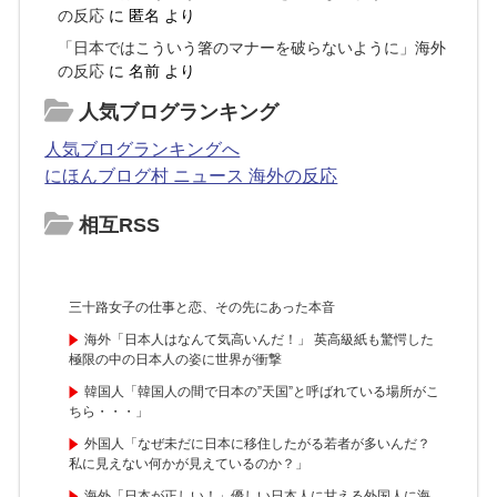
の反応
に
匿名
より
「日本ではこういう箸のマナーを破らないように」海外
の反応
に
名前
より
人気ブログランキング
人気ブログランキングへ
にほんブログ村 ニュース 海外の反応
相互RSS
三十路女子の仕事と恋、その先にあった本音
海外「日本人はなんて気高いんだ！」 英高級紙も驚愕した
極限の中の日本人の姿に世界が衝撃
韓国人「韓国人の間で日本の”天国”と呼ばれている場所がこ
ちら・・・」
外国人「なぜ未だに日本に移住したがる若者が多いんだ？
私に見えない何かが見えているのか？」
海外「日本が正しい！」優しい日本人に甘える外国人に海