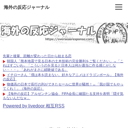
海外の反応ジャーナル
先輩と後輩、距離が変わった日から始まる恋
韓国人「熊本地震で見る日本の土木技術の完全勝利をご覧ください」→「こ
れはすごいわ」「こういうのを見ると日本人は何か適当に作る感じがしな
い・・・」「あれがまさに経験値である」
イチローさん「僕は本を読まない。好きなアニメはドラゴンボール」【海外
の反応】
物価高の日本で長打の列ができたセールに世界が騒然！←「我が国でもやっ
てくれ！」（海外の反応）
【海外の反応】アルゼンチン協会、FIFA会長に確固たる支持を表明「隠す気
もないんだなｗ」
Powered by livedoor 相互RSS