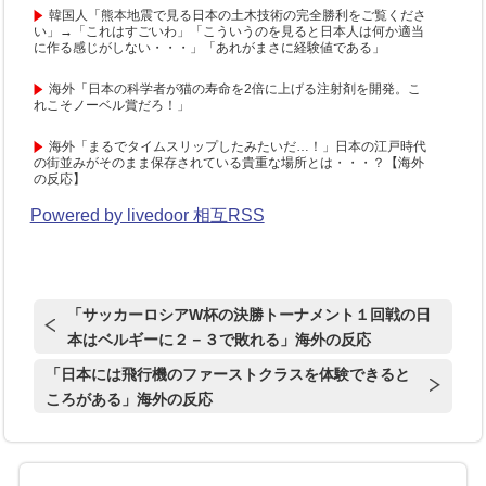
韓国人「熊本地震で見る日本の土木技術の完全勝利をご覧くださ
い」→「これはすごいわ」「こういうのを見ると日本人は何か適当
に作る感じがしない・・・」「あれがまさに経験値である」
海外「日本の科学者が猫の寿命を2倍に上げる注射剤を開発。こ
れこそノーベル賞だろ！」
海外「まるでタイムスリップしたみたいだ…！」日本の江戸時代
の街並みがそのまま保存されている貴重な場所とは・・・？【海外
の反応】
Powered by livedoor 相互RSS
「サッカーロシアW杯の決勝トーナメント１回戦の日
本はベルギーに２－３で敗れる」海外の反応
「日本には飛行機のファーストクラスを体験できると
ころがある」海外の反応