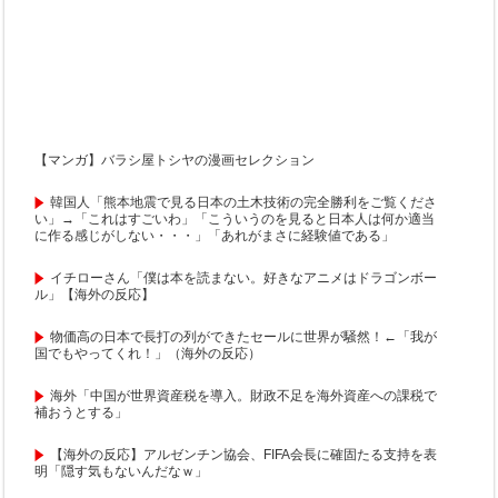
【マンガ】バラシ屋トシヤの漫画セレクション
韓国人「熊本地震で見る日本の土木技術の完全勝利をご覧くださ
い」→「これはすごいわ」「こういうのを見ると日本人は何か適当
に作る感じがしない・・・」「あれがまさに経験値である」
イチローさん「僕は本を読まない。好きなアニメはドラゴンボー
ル」【海外の反応】
物価高の日本で長打の列ができたセールに世界が騒然！←「我が
国でもやってくれ！」（海外の反応）
海外「中国が世界資産税を導入。財政不足を海外資産への課税で
補おうとする」
【海外の反応】アルゼンチン協会、FIFA会長に確固たる支持を表
明「隠す気もないんだなｗ」