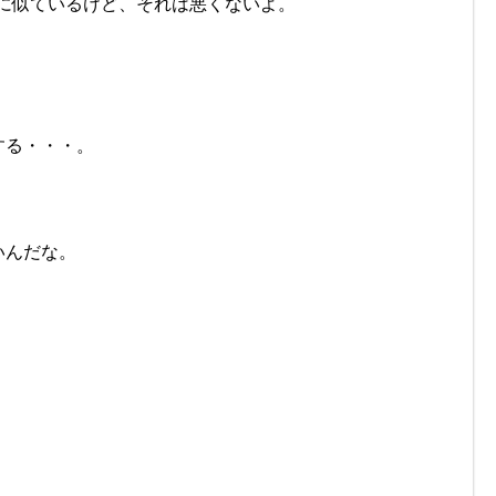
イトに似ているけど、それは悪くないよ。
する・・・。
いんだな。