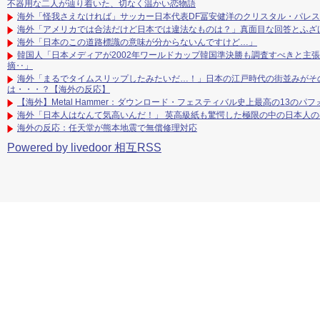
不器用な二人が辿り着いた、切なく温かい恋物語
海外「怪我さえなければ」サッカー日本代表DF冨安健洋のクリスタル・パレ
海外「アメリカでは合法だけど日本では違法なものは？」真面目な回答とふざ
海外「日本のこの道路標識の意味が分からないんですけど…」
韓国人「日本メディアが2002年ワールドカップ韓国準決勝も調査すべきと主
摘‥」
海外「まるでタイムスリップしたみたいだ…！」日本の江戸時代の街並みがそ
は・・・？【海外の反応】
【海外】Metal Hammer：ダウンロード・フェスティバル史上最高の13のパフォ
海外「日本人はなんて気高いんだ！」 英高級紙も驚愕した極限の中の日本人
海外の反応：任天堂が熊本地震で無償修理対応
Powered by livedoor 相互RSS