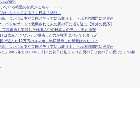
かい恋物語
続いている暗黙の伝統がこちら・・・」
てないものってある？」日本「納豆」
疑惑、ついに日本や英国メディアにも取り上げられ国際問題に発展w
マ、パドルボードで救助されて人の脚の下に潜り込む【海外の反応】
」 英高級紙も驚愕した極限の中の日本人の姿に世界が衝撃
だけは飲みたくない」と投稿したのが韓国にバレてしまうw
投げ込んだ12万円のスマホ、半額提示した母親は冷たい？
疑惑、ついに日本や英国メディアにも取り上げられ国際問題に発展w
た」2002年と2004年、別々に養子に迎えられた男の子と女の子が受けたDNA検
S