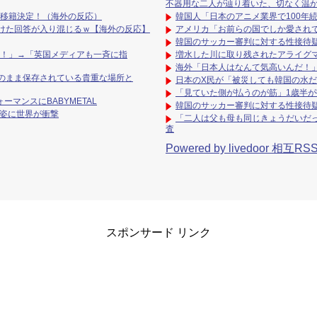
不器用な二人が辿り着いた、切なく温
ス移籍決定！（海外の反応）
韓国人「日本のアニメ業界で100年
けた回答が入り混じるｗ【海外の反応】
アメリカ「お前らの国でしか愛され
韓国のサッカー審判に対する性接待
張！」→「英国メディアも一斉に指
増水した川に取り残されたアライグ
海外「日本人はなんて気高いんだ！
のまま保存されている貴重な場所と
日本のX民が「被災しても韓国の水
「見ていた側が払うのが筋」1歳半が
ーマンスにBABYMETAL
韓国のサッカー審判に対する性接待
の姿に世界が衝撃
「二人は父も母も同じきょうだいだっ
査
Powered by livedoor 相互RS
スポンサード リンク