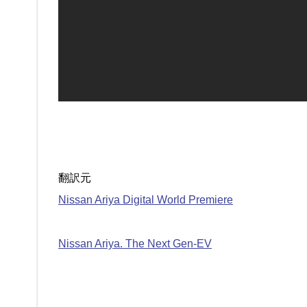
翻訳元
Nissan Ariya Digital World Premiere
Nissan Ariya. The Next Gen-EV