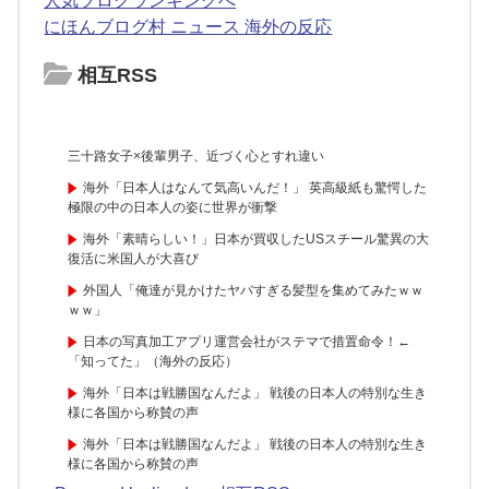
人気ブログランキングへ
にほんブログ村 ニュース 海外の反応
相互RSS
三十路女子×後輩男子、近づく心とすれ違い
海外「日本人はなんて気高いんだ！」 英高級紙も驚愕した
極限の中の日本人の姿に世界が衝撃
海外「素晴らしい！」日本が買収したUSスチール驚異の大
復活に米国人が大喜び
外国人「俺達が見かけたヤバすぎる髪型を集めてみたｗｗ
ｗｗ」
日本の写真加工アプリ運営会社がステマで措置命令！←
「知ってた」（海外の反応）
海外「日本は戦勝国なんだよ」 戦後の日本人の特別な生き
様に各国から称賛の声
海外「日本は戦勝国なんだよ」 戦後の日本人の特別な生き
様に各国から称賛の声