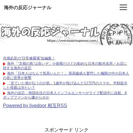
海外の反応ジャーナル
共感必至の“日常修羅場”短編集！
海外「”京都の鳥”は良いぞ」小規模だけどお勧めな日本の観光名所／お店に
対する海外の反応
海外「日本人はなんて気高いんだ！」 英高級紙も驚愕した極限の中の日本人
の姿に世界が衝撃
「見ていた側が払うのが筋」1歳半が投げ込んだ12万円のスマホ、半額提示
した母親は冷たい？
海外の反応：韓国在住の日本人インフルエンサーがライブ配信中に自殺、K
ポップファンから嫌がらせか
Powered by livedoor 相互RSS
スポンサード リンク