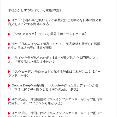
平穏が少しずつ壊れていく家族の物語。
海外「”京都の鳥”は良いぞ」小規模だけどお勧めな日本の観光名
所／お店に対する海外の反応
【ソ連-アメリカ】コーンな問題【ポーランドボール】
海外「日本人はなんて気高いんだ！」 英高級紙も驚愕した極限
の中の日本人の姿に世界が衝撃
「見ていた側が払うのが筋」1歳半が投げ込んだ12万円のスマ
ホ、半額提示した母親は冷たい？
【スウェーデン-モロッコ】心配する理由はこれだけ…？【ポー
ランドボール】
Google DeepMind再編 「Googleを作った男」ディーンが去
り、本体は稼ぐAIへ舵を切る【海外の反応・解説】
海外の反応：韓国在住の日本人インフルエンサーがライブ配信中
に自殺、Kポップファンから嫌がらせか
海外の反応：韓国在住の日本人インフルエンサーがライブ配信中
に自殺、Kポップファンから嫌がらせか