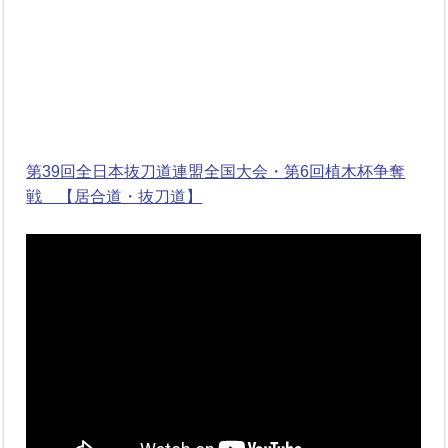
第39回全日本抜刀道連盟全国大会・第6回植木杯争奪
戦 【居合道・抜刀道】