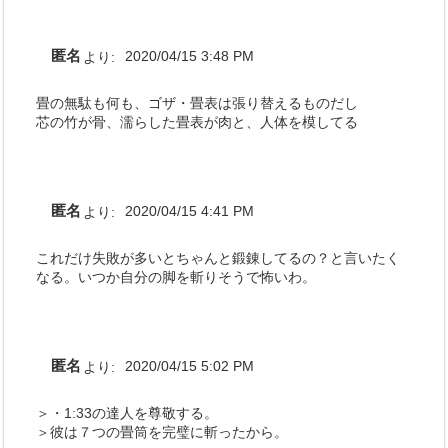
匿名
より:
2020/04/15 3:48 PM
畳の無駄も何も、ゴザ・畳表は張り替えるものだし
芯の竹が骨、濡らした畳表が肉と、人体を模してる
匿名
より:
2020/04/15 4:41 PM
これだけ失敗が多いとちゃんと鍛錬してるの？と言いたく
なる。いつか自分の脚を斬りそうで怖いわ。
匿名
より:
2020/04/15 5:02 PM
＞・1:33の達人を尊敬する。
＞彼は７つの畳筒を完璧に斬ったから。