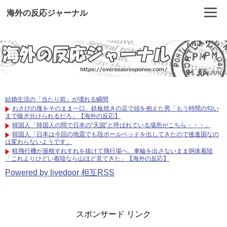
海外の反応ジャーナル
結婚生活の「当たり前」が壊れる瞬間
わさびの塊をそのまま一口、鉄板焼きの店で頭を抱えた男「もう時間の匂い
まで嗅ぎ分けられるだろ」【海外の反応】
韓国人「韓国人の間で日本の”天国”と呼ばれている場所がこちら・・・」
韓国人「日本は今回の地震でも段ボールベッドを出してきたので後進国なの
は変わらないようです」
軽飛行機が屋根すれすれを抜けて飛行場へ、車輪を出さないまま胴体着陸
「これよりひどい着陸なら山ほど見てきた」【海外の反応】
Powered by livedoor 相互RSS
スポンサード リンク