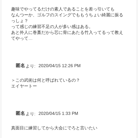
趣味でやってるだけの素人であることを差っ引いても
なんつーか、ゴルフのスイングでももうちょい綺麗に振る
っしょ？
って感じの練習不足の人が多い感はある。
あと外人に巻藁だから芯に骨にあたる竹入ってるって教え
てやって…
匿名
より:
2020/04/15 12:26 PM
＞この武術は何と呼ばれているの？
エイヤートー
匿名
より:
2020/04/15 1:33 PM
真面目に練習してから大会にでろと言いたい