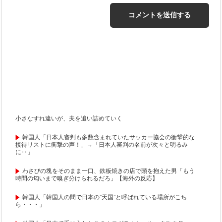
小さなすれ違いが、夫を追い詰めていく
韓国人「日本人審判も多数含まれていたサッカー協会の衝撃的な
接待リストに衝撃の声！」→「日本人審判の名前が次々と明るみ
に‥」
わさびの塊をそのまま一口、鉄板焼きの店で頭を抱えた男「もう
時間の匂いまで嗅ぎ分けられるだろ」【海外の反応】
韓国人「韓国人の間で日本の”天国”と呼ばれている場所がこち
ら・・・」