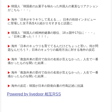
韓国人「韓国産のお菓子を味わった外国人の素直なリアクション
がこちら・・・」
海外「日本がキラキラして見える…」 日本の街頭インタビュー
に登場した女子高生4人組がエモすぎると話題に
韓国人「韓国人の精神的健康の順位、18ヵ国中17位に・・・」
→「日本に勝った！！！！！」
海外「日本のキュウリを育ててるんだけどちょっと苦い。何が問
題なんだろう？」日本のキュウリの栽培方法に対する海外の反応
海外「救急外来の受付で自分の名前が言えなかった」人生で一番
痛かったものを聞いた結果…
海外「救急外来の受付で自分の名前が言えなかった」人生で一番
痛かったものを聞いた結果…
海外の反応：韓国が日本の防衛白書の竹島記述に抗議
Powered by livedoor 相互RSS