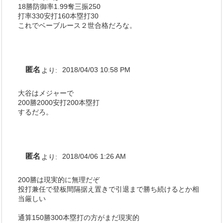
18勝防御率1.99奪三振250
打率330安打160本塁打30
これでベーブルース２世合格だろな。
匿名
より:
2018/04/03 10:58 PM
大谷はメジャーで
200勝2000安打200本塁打
するだろ。
匿名
より:
2018/04/06 1:26 AM
200勝は現実的に無理だぞ
投打兼任で登板間隔据え置きで引退まで勝ち続けるとか相
当厳しい
通算150勝300本塁打の方がまだ現実的