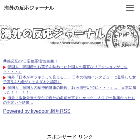
海外の反応ジャーナル
共感必至の“日常修羅場”短編集！
韓国人「韓国産のお菓子を味わった外国人の素直なリアクションがこち
ら・・・」
海外「日本がキラキラして見える…」 日本の街頭インタビューに登場した女
子高生4人組がエモすぎると話題に
韓国人「韓国人の精神的健康の順位、18ヵ国中17位に・・・」→「日本に勝
った！！！！！」
海外「救急外来の受付で自分の名前が言えなかった」人生で一番痛かったも
のを聞いた結果…
Powered by livedoor 相互RSS
スポンサード リンク