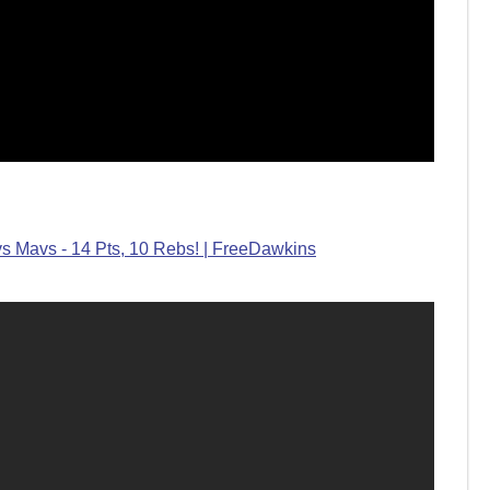
vs Mavs - 14 Pts, 10 Rebs! | FreeDawkins