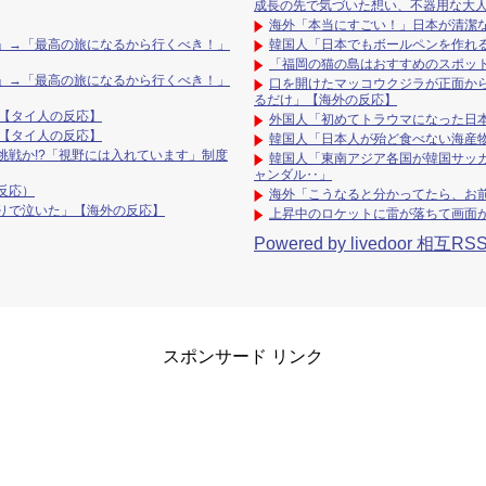
成長の先で気づいた想い、不器用な大
海外「本当にすごい！」日本が清潔
」→「最高の旅になるから行くべき！」
韓国人「日本でもボールペンを作れ
「福岡の猫の島はおすすめのスポッ
」→「最高の旅になるから行くべき！」
口を開けたマッコウクジラが正面か
るだけ」【海外の反応】
【タイ人の反応】
外国人「初めてトラウマになった日
【タイ人の反応】
韓国人「日本人が殆ど食べない海産
戦か!?「視野には入れています」制度
韓国人「東南アジア各国が韓国サッ
ャンダル‥」
反応）
海外「こうなると分かってたら、お
りで泣いた」【海外の反応】
上昇中のロケットに雷が落ちて画面
Powered by livedoor 相互RS
スポンサード リンク