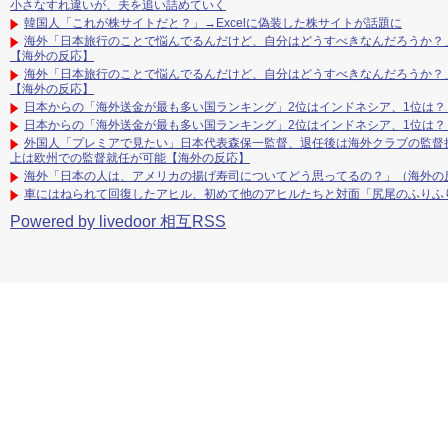
小さなすれ違いが、夫を追い詰めていく
韓国人「これが株サイトだと？」→Excelに偽装した株サイトが話題に
海外「日本旅行のことで悩んでるんだけど、自分はどうすべきなんだろうか？
【海外の反応】
海外「日本旅行のことで悩んでるんだけど、自分はどうすべきなんだろうか？
【海外の反応】
日本からの「海外送金が最も多い国ランキング」2位はインドネシア、1位は？
日本からの「海外送金が最も多い国ランキング」2位はインドネシア、1位は？
外国人「プレミアで見たい」日本代表森保一監督、退任後は海外クラブの監督挑
上は欧州での監督就任が可能【海外の反応】
海外「日本の人は、アメリカの揚げ寿司についてどう思ってるの？」（海外の
車にはねられて回復したアヒル、初めて他のアヒルたちと対面「尻尾のふりふ
Powered by livedoor 相互RSS