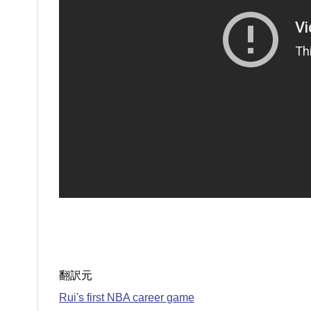
翻訳元
Rui's first NBA career game