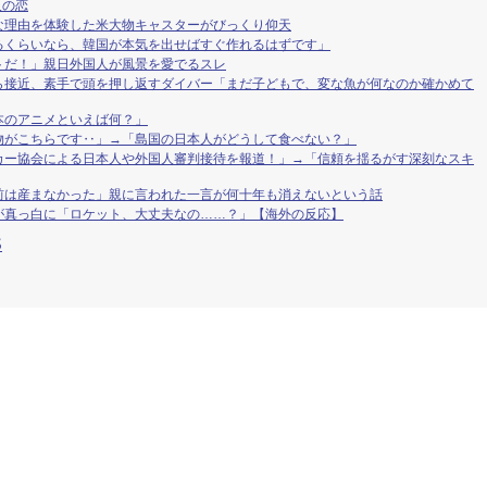
人の恋
な理由を体験した米大物キャスターがびっくり仰天
るくらいなら、韓国が本気を出せばすぐ作れるはずです」
トだ！」親日外国人が風景を愛でるスレ
ら接近、素手で頭を押し返すダイバー「まだ子どもで、変な魚が何なのか確かめて
本のアニメといえば何？」
物がこちらです‥」→「島国の日本人がどうして食べない？」
カー協会による日本人や外国人審判接待を報道！」→「信頼を揺るがす深刻なスキ
前は産まなかった」親に言われた一言が何十年も消えないという話
が真っ白に「ロケット、大丈夫なの……？」【海外の反応】
S