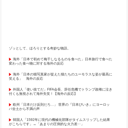
ゾッとして、ほろりとする奇妙な物語。
海外「日本で初めて梅干しなるものを食べた」日本旅行で食べた
変わった食べ物に対する海外の反応
海外「日本の猫写真家が捉えた猫たちのユーモラスな姿が最高に
笑える」 海外の反応
外国人「使い捨てだ」FIFA会長、辞任危機でトランプ政権に泣き
付くも無視されて海外失笑！【海外の反応】
欧州「日本だけ反則だろ…」 世界の『日本びいき』にヨーロッ
パ全土から不満の声
韓国人「1592年に現代の機械化部隊がタイムスリップした結果
がこちらです」→「あまりの圧倒的な火力差‥」