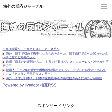
海外の反応ジャーナル
それは純愛か、それともストーカー疑惑か
海外「日本で初めて梅干しなるものを食べた」日本旅行で食べた変わった食
べ物に対する海外の反応
欧州「日本だけ反則だろ…」 世界の『日本びいき』にヨーロッパ全土から不
満の声
韓国人「1592年に現代の機械化部隊がタイムスリップした結果がこちらで
す」→「あまりの圧倒的な火力差‥」
海外「さすが日本！」日本の医療従事者の倫理観の高さに海外が超感動
Powered by livedoor 相互RSS
スポンサード リンク