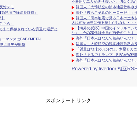
不器用な二人が辿り着いた、切なく温
反対デモ
韓国人「大韓航空の熊本地震飲料水
21%急増で好調を維持」
海外「彼らこそ真のヒーローだ！」
B】
韓国人「熊本地震で見る日本の土木
人は何か適当に作る感じがしない・・
こちら」
【海外の反応】中国のインフルエンサ
のまま保存されている貴重な場所と
な」「今の20代は全員が自分のことを..
海外「日本人はなんて気高いんだ！
ーマンスにBABYMETAL
韓国人「大韓航空の熊本地震飲料水
の姿に世界が衝撃
「質量は地球の81分の1。木星とガ
海外「まるでトランプ」FIFAがW
海外「日本人はなんて気高いんだ！
Powered by livedoor 相互RS
スポンサード リンク