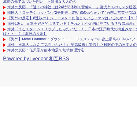
成長の先で気づいた想い、不器用な大人の恋
海外の反応 「近くの神社には24時間体制で警備を…」藤沢市でのモスク建設
韓国人「ロッテショッピング2分期売上3兆4850億ウォンで4%増…営業利益1
【海外の反応】6連敗のドジャースをまだ信じているファンはいるのか？【ML
海外10代「日本を好意的に見ている？それとも否定的に見ている？投票結果が
海外「まるでタイムスリップしたみたいだ…！」日本の江戸時代の街並みがそ
は・・・？【海外の反応】
【海外】Metal Hammer：ダウンロード・フェスティバル史上最高の13のパフォ
海外「日本人はなんて気高いんだ！」 英高級紙も驚愕した極限の中の日本人
海外の反応：任天堂が熊本地震で無償修理対応
Powered by livedoor 相互RSS