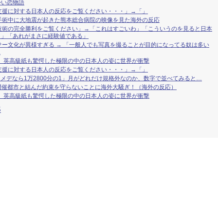
かい恋物語
支援に対する日本人の反応をご覧ください・・・」→「」
手術中に大地震が起きた熊本総合病院の映像を見た海外の反応
技術の完全勝利をご覧ください」→「これはすごいわ」「こういうのを見ると日本
・」「あれがまさに経験値である」
ー文化が異様すぎる → 「一般人でも写真を撮ることが目的になってる奴は多い
.
」 英高級紙も驚愕した極限の中の日本人の姿に世界が衝撃
支援に対する日本人の反応をご覧ください・・・」→「」
ニメデなら1万2800分の1」月がどれだけ規格外なのか、数字で並べてみると…
杯開催都市と結んだ約束を守らないことに海外大騒ぎ！（海外の反応）
」 英高級紙も驚愕した極限の中の日本人の姿に世界が衝撃
S