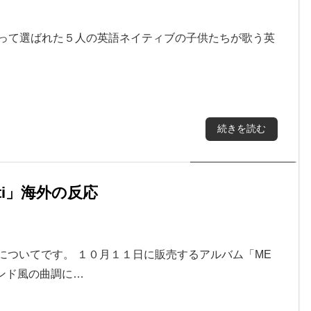
よって選ばれた５人の英語ネイティブの子供たちが歌う英
続きを読む
hanti」海外の反応
Shanti」についてです。 １０月１１日に販売するアルバム「ME
インド風の曲調に…