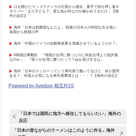
口を開けたマッコウクジラが正面から接近、素手で頭を押し返す
ダイバー「まだ子どもで、変な魚が何なのか確かめてるだけ」【海
外の反応】
海外「日本は戦勝国なんだよ」 戦後の日本人の特別な生き様に
各国から称賛の声
海外「中国がドイツの自動車産業を壊滅させているようだが？」
#韓国記事翻訳 『韓国が台湾に勝ったのに何故台湾より低評価
なのか』、『我々が台湾に勝つだって？ぬか喜びするな』
海外「日本のスシローっていう寿司屋で働いてるけど、何か質問
ある？」外国人が気になる寿司屋事情とは・・・？【海外の反応】
Powered by livedoor 相互RSS
「日本では国民に地方へ移住してもらいたい」海外の
反応
「日本の昔ながらのラーメンはこのように作る」海外