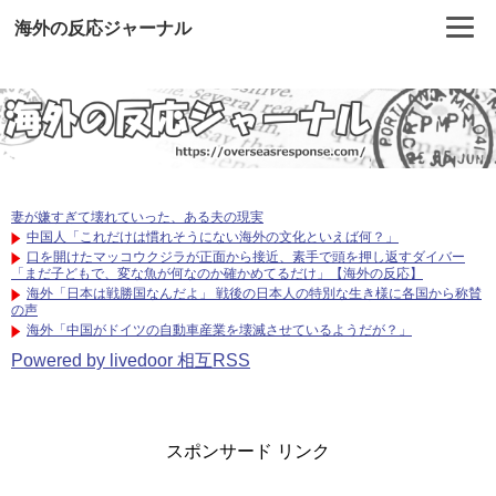
海外の反応ジャーナル
妻が嫌すぎて壊れていった、ある夫の現実
中国人「これだけは慣れそうにない海外の文化といえば何？」
口を開けたマッコウクジラが正面から接近、素手で頭を押し返すダイバー
「まだ子どもで、変な魚が何なのか確かめてるだけ」【海外の反応】
海外「日本は戦勝国なんだよ」 戦後の日本人の特別な生き様に各国から称賛
の声
海外「中国がドイツの自動車産業を壊滅させているようだが？」
Powered by livedoor 相互RSS
スポンサード リンク